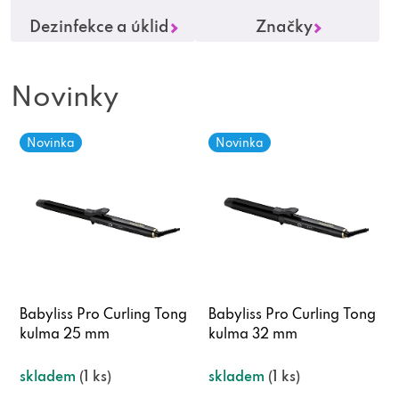
o
Dezinfekce a úklid
Značky
k
a
Novinky
d
Novinka
Novinka
e
ř
n
i
Babyliss Pro Curling Tong
Babyliss Pro Curling Tong
kulma 25 mm
kulma 32 mm
c
skladem
(1 ks)
skladem
(1 ks)