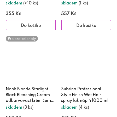
skladem
(>10 ks)
skladem
(1 ks)
355 Kč
557 Kč
Do košíku
Do košíku
Pro profesionály
Nook Blonde Starlight
Subrina Professional
Black Bleaching Cream
Style Finish Wet Hair
odbarvovací krém černý
spray lak náplň 1000 ml
250 g
skladem
(3 ks)
skladem
(4 ks)