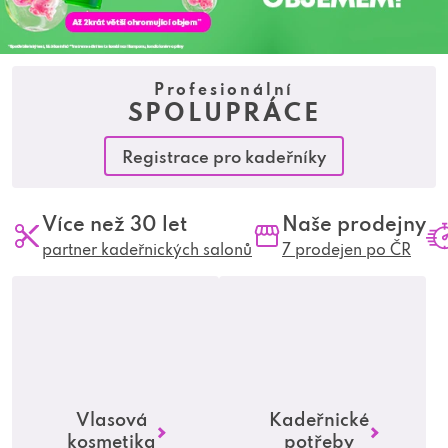
n
n
Profesionální
á
SPOLUPRÁCE
t
Registrace pro kadeřníky
r
Více než 30 let
Naše prodejny
a
partner kadeřnických salonů
7 prodejen po ČR
d
i
c
Vlasová
Kadeřnické
kosmetika
potřeby