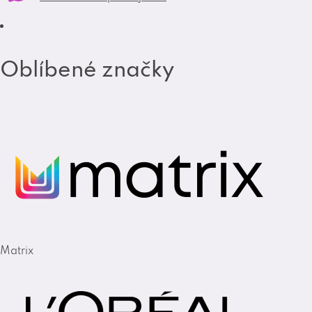
m
Oblíbené značky
Matrix