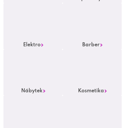
e
a
v
á
Elektro
Barber
š
e
ň
Nábytek
Kosmetika
p
r