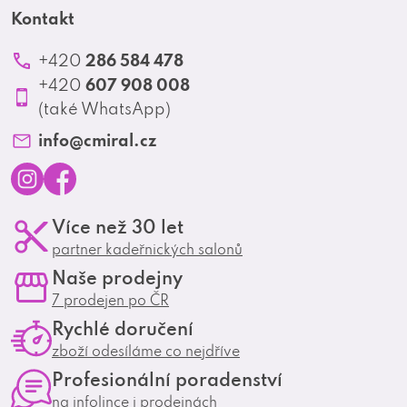
t
Kontakt
Akční letáky
Kontakt
Reklamace a vrácení zboží
Školení
í
Ochrana osobních údajů
286 584 478
+420
Produktové katalogy
607 908 008
+420
Profesionální spolupráce
(také WhatsApp)
Matrix Club
info
@
cmiral.cz
I
F
Více než 30 let
n
a
partner kadeřnických salonů
s
c
Naše prodejny
t
e
7 prodejen po ČR
a
b
Rychlé doručení
g
o
zboží odesíláme co nejdříve
r
o
Profesionální poradenství
a
k
na infolince i prodejnách