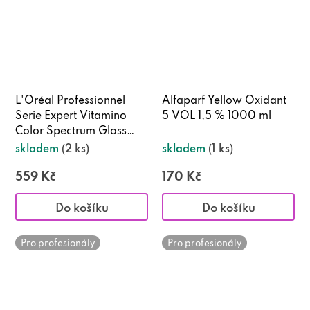
L'Oréal Professionnel
Alfaparf Yellow Oxidant
Serie Expert Vitamino
5 VOL 1,5 % 1000 ml
Color Spectrum Glass
Shine sérum 50 ml
skladem
(2 ks)
skladem
(1 ks)
559 Kč
170 Kč
Do košíku
Do košíku
Pro profesionály
Pro profesionály