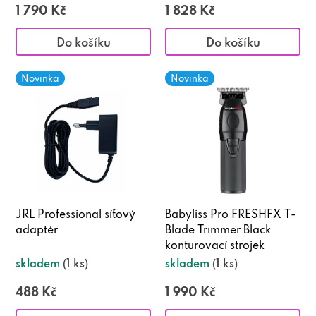
k
1 790 Kč
1 828 Kč
ý
Do košíku
Do košíku
s
Novinka
Novinka
v
ě
t
JRL Professional síťový
Babyliss Pro FRESHFX T-
adaptér
Blade Trimmer Black
konturovací strojek
skladem
(1 ks)
skladem
(1 ks)
488 Kč
1 990 Kč