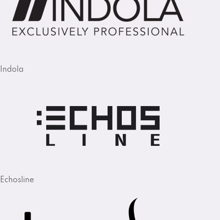
Indola
Echosline