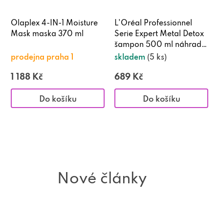
Olaplex 4-IN-1 Moisture
L'Oréal Professionnel
Mask maska 370 ml
Serie Expert Metal Detox
šampon 500 ml náhradní
náplň
prodejna praha 1
skladem
(5 ks)
1 188 Kč
689 Kč
Do košíku
Do košíku
Nové články