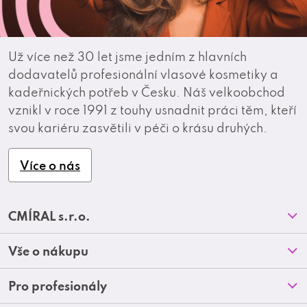
Už více než 30 let jsme jedním z hlavních
dodavatelů profesionální vlasové kosmetiky a
kadeřnických potřeb v Česku. Náš velkoobchod
vznikl v roce 1991 z touhy usnadnit práci těm, kteří
svou kariéru zasvětili v péči o krásu druhých.
Více o nás
Z
CMÍRAL s.r.o.
á
Prodejny
Vše o nákupu
p
O nás
Doprava a platba
Pro profesionály
a
Blog
Obchodní podmínky