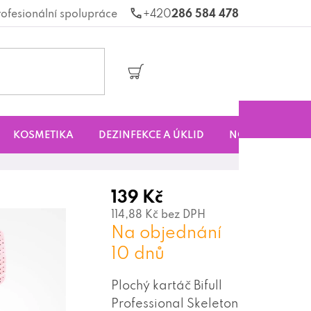
rofesionální spolupráce
286 584 478
Nákupní
košík
KOSMETIKA
DEZINFEKCE A ÚKLID
NOVINKY
S
139 Kč
114,88 Kč bez DPH
Na objednání
10 dnů
Plochý kartáč Bifull
Professional Skeleton