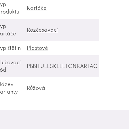
Typ
Kartáče
roduktu
Typ
Rozčesávací
artáče
yp štětin
Plastové
lučovací
PBBIFULLSKELETONKARTAC
kód
Název
Růžová
arianty