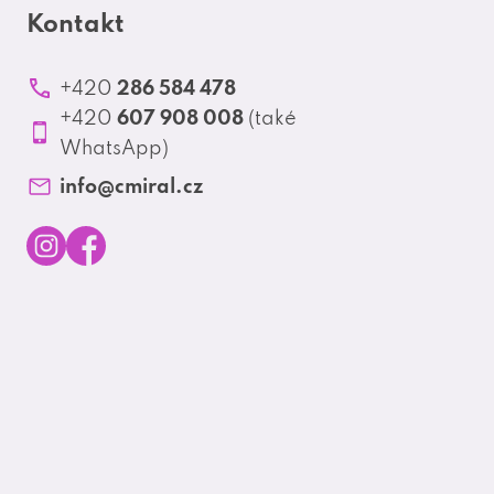
Kontakt
286 584 478
+420
607 908 008
+420
(také
WhatsApp)
info
@
cmiral.cz
I
F
n
a
s
c
t
e
a
b
g
o
r
o