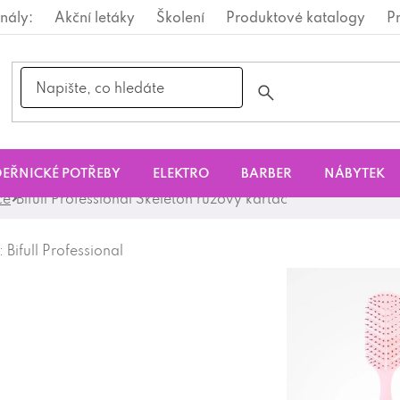
nály:
Akční letáky
Školení
Produktové katalogy
P
EŘNICKÉ POTŘEBY
ELEKTRO
BARBER
NÁBYTEK
če
Bifull Professional Skeleton růžový kartáč
:
Bifull Professional