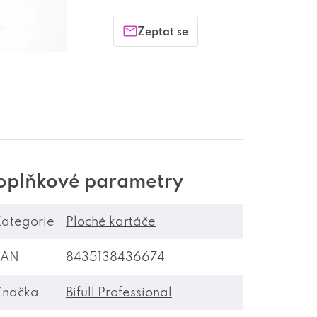
Zeptat se
oplňkové parametry
ategorie
Ploché kartáče
EAN
8435138436674
Značka
Bifull Professional