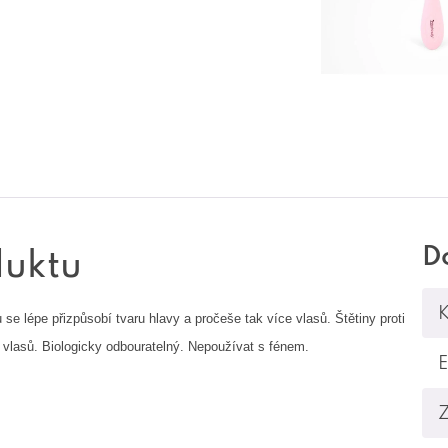
D
duktu
K
e lépe přizpůsobí tvaru hlavy a pročeše tak více vlasů. Štětiny proti
 vlasů. Biologicky odbouratelný.
Nepoužívat s fénem.