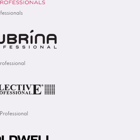
fessionals
rofessional
 Professional