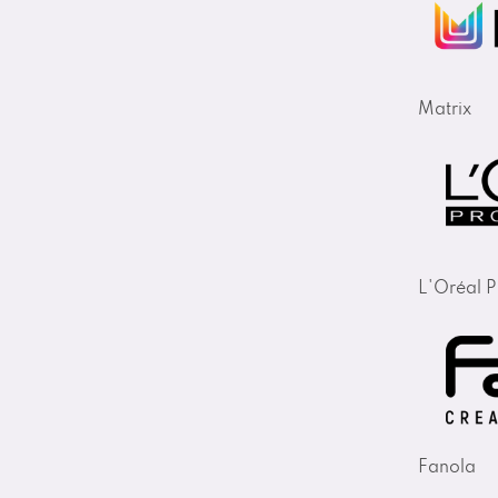
Matrix
L'Oréal P
Fanola