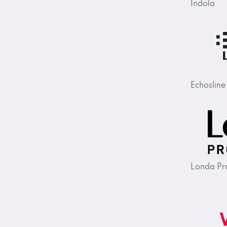
Indola
Echosline
Londa Pro