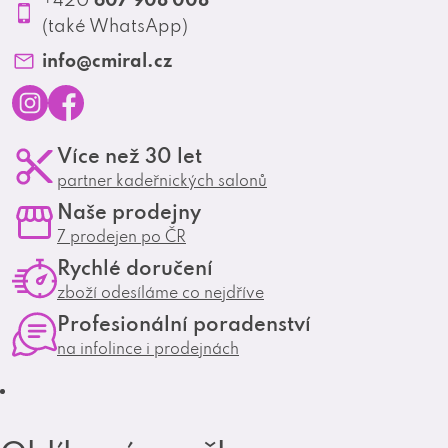
Profesionální spolupráce
(také WhatsApp)
Matrix Club
info
@
cmiral.cz
I
F
Více než 30 let
n
a
partner kadeřnických salonů
s
c
Naše prodejny
t
e
7 prodejen po ČR
a
b
Rychlé doručení
g
o
zboží odesíláme co nejdříve
r
o
Profesionální poradenství
a
k
na infolince i prodejnách
m