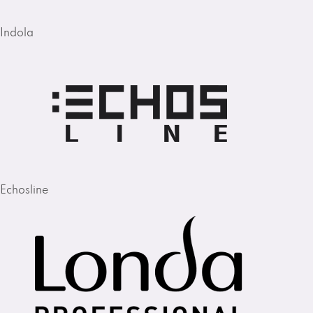
Indola
Echosline