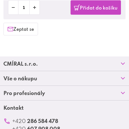
Přidat do košíku
Zeptat se
Z
CMÍRAL s.r.o.
á
Prodejny
Vše o nákupu
p
O nás
Doprava a platba
Pro profesionály
a
Blog
Obchodní podmínky
t
Kontakt
Akční letáky
Kontakt
Reklamace a vrácení zboží
Školení
í
Ochrana osobních údajů
286 584 478
+420
Produktové katalogy
607 908 008
+420