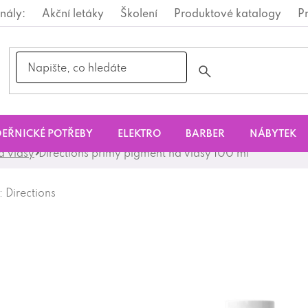
nály:
Akční letáky
Školení
Produktové katalogy
P
EŘNICKÉ POTŘEBY
ELEKTRO
BARBER
NÁBYTEK
a vlasy
Directions přímý pigment na vlasy 100 ml
:
Directions