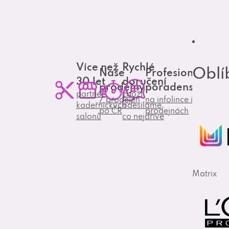
Více než
Rychlé
Oblí
Naše
Profesionální
30 let
doručení
prodejny
poradenství
partner
zboží
7 prodejen
na infolince i
kadeřnických
odesíláme
po ČR
prodejnách
salonů
co nejdříve
Matrix