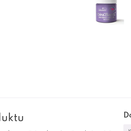
D
duktu