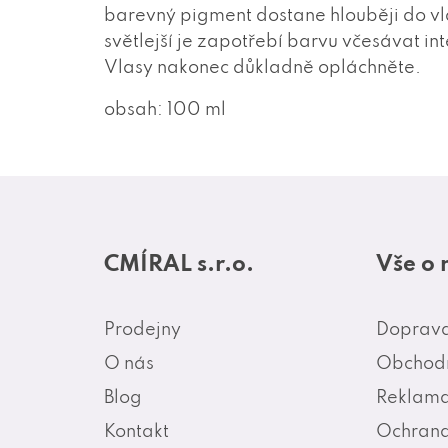
barevný pigment dostane hlouběji do vla
světlejší je zapotřebí barvu včesávat in
Vlasy nakonec důkladně opláchněte.
obsah: 100 ml
Z
á
CMÍRAL s.r.o.
Vše o
p
a
Prodejny
Doprava
t
O nás
Obchodn
í
Blog
Reklama
Kontakt
Ochrana