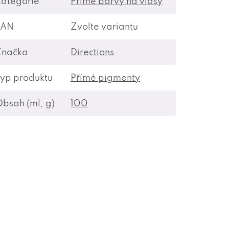
ategorie
Přímé barvy na vlasy
EAN
Zvolte variantu
Značka
Directions
yp produktu
Přímé pigmenty
bsah (ml, g)
100