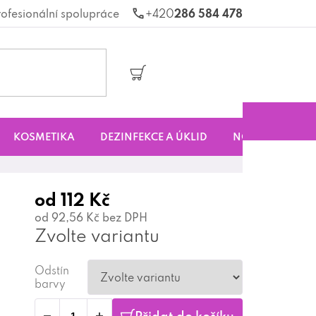
rofesionální spolupráce
286 584 478
Nákupní
košík
KOSMETIKA
DEZINFEKCE A ÚKLID
NOVINKY
S
od
112 Kč
od
92,56 Kč
bez DPH
Zvolte variantu
Odstín
barvy