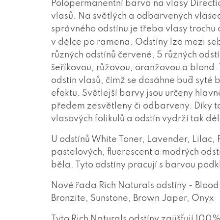
Polopermanentní barva na vlasy Directio
vlasů. Na světlých a odbarvených vlase
správného odstínu je třeba vlasy trochu 
v délce po ramena. Odstíny lze mezi s
různých odstínů červené, 5 různých odstí
šeříkovou, růžovou, oranžovou a blond.
odstín vlasů, čímž se dosáhne buď syté 
efektu. Světlejší barvy jsou určeny hlavně
předem zesvětleny či odbarveny. Díky t
vlasových folikulů a odstín vydrží tak dé
U odstínů White Toner, Lavender, Lilac, P
pastelových, fluerescent a modrých odst
běla. Tyto odstíny pracují s barvou podk
Nové řada Rich Naturals odstíny - Bloo
Bronzite, Sunstone, Brown Japer, Onyx
Tyto Rich Naturals odstíny zajišťují 100%