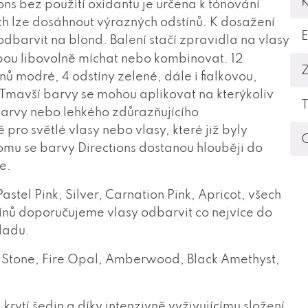
K
ns bez použití oxidantu je určena k tónování
ch lze dosáhnout výrazných odstínů. K dosažení
odbarvit na blond. Balení stačí zpravidla na vlasy
ebou libovolně míchat nebo kombinovat.
12
nů modré, 4 odstíny zelené, dále i fialkovou,
 Tmavší barvy se mohou aplikovat na kterýkoliv
T
barvy nebo lehkého zdůrazňujícího
 pro světlé vlasy nebo vlasy, které již byly
O
omu se barvy Directions dostanou hlouběji do
le.
astel Pink, Silver, Carnation Pink, Apricot, všech
ínů doporučujeme vlasy odbarvit co nejvíce do
ladu.
d Stone, Fire Opal, Amberwood, Black Amethyst,
 krytí šedin a díky intenzivně vyživujícímu složení