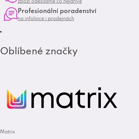
zboží odesíláme co nejdříve
r
o
Profesionální poradenství
a
k
na infolince i prodejnách
m
Oblíbené značky
Matrix