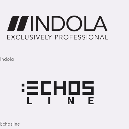
Indola
Echosline