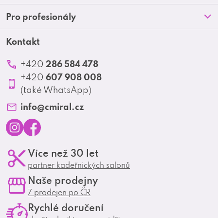
p
O nás
Doprava a platba
Pro profesionály
a
Blog
Obchodní podmínky
t
Kontakt
Akční letáky
Kontakt
Reklamace a vrácení zboží
Školení
í
Ochrana osobních údajů
286 584 478
+420
Produktové katalogy
607 908 008
+420
Profesionální spolupráce
(také WhatsApp)
Matrix Club
info
@
cmiral.cz
I
F
Více než 30 let
n
a
partner kadeřnických salonů
s
c
Naše prodejny
t
e
7 prodejen po ČR
a
b
Rychlé doručení
g
o