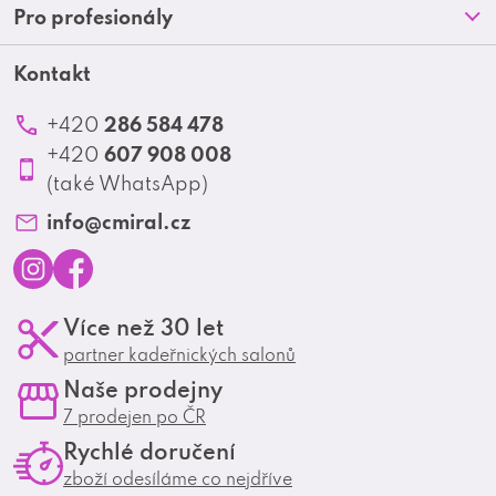
Doprava a platba
Pro profesionály
a
Blog
Obchodní podmínky
t
Kontakt
Akční letáky
Kontakt
Reklamace a vrácení zboží
Školení
í
Ochrana osobních údajů
286 584 478
+420
Produktové katalogy
607 908 008
+420
Profesionální spolupráce
(také WhatsApp)
Matrix Club
info
@
cmiral.cz
I
F
Více než 30 let
n
a
partner kadeřnických salonů
s
c
Naše prodejny
t
e
7 prodejen po ČR
a
b
Rychlé doručení
g
o
zboží odesíláme co nejdříve
r
o