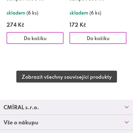
skladem
(6 ks)
skladem
(6 ks)
274 Kč
172 Kč
Do košíku
Do košíku
Zobrazit všechny související produkty
Z
CMÍRAL s.r.o.
á
Prodejny
Vše o nákupu
p
O nás