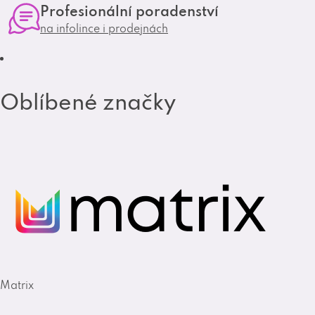
Profesionální poradenství
a
k
na infolince i prodejnách
m
Oblíbené značky
Matrix