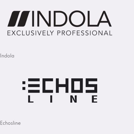
Indola
Echosline