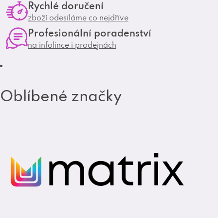
Rychlé doručení
g
o
zboží odesíláme co nejdříve
r
o
Profesionální poradenství
a
k
na infolince i prodejnách
m
Oblíbené značky