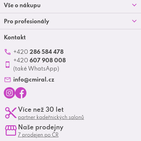
Prodejny
Vše o nákupu
p
O nás
Doprava a platba
Pro profesionály
a
Blog
Obchodní podmínky
t
Kontakt
Akční letáky
Kontakt
Reklamace a vrácení zboží
Školení
í
Ochrana osobních údajů
286 584 478
+420
Produktové katalogy
607 908 008
+420
Profesionální spolupráce
(také WhatsApp)
Matrix Club
info
@
cmiral.cz
I
F
Více než 30 let
n
a
partner kadeřnických salonů
s
c
Naše prodejny
t
e
7 prodejen po ČR
a
b