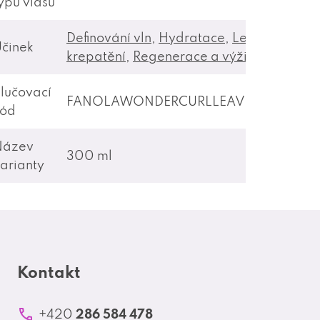
ypu vlasů
Definování vln
,
Hydratace
,
Lesk vlasů
,
Pro
činek
krepatění
,
Regenerace a výživa
lučovací
FANOLAWONDERCURLLEAVEINKONDIC
kód
Název
300 ml
arianty
Kontakt
286 584 478
+420