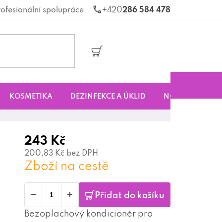
rofesionální spolupráce
286 584 478
Nákupní
košík
KOSMETIKA
DEZINFEKCE A ÚKLID
NOVINKY
S
243 Kč
200,83 Kč bez DPH
Zboží na cestě
Přidat do košíku
Bezoplachový kondicionér pro