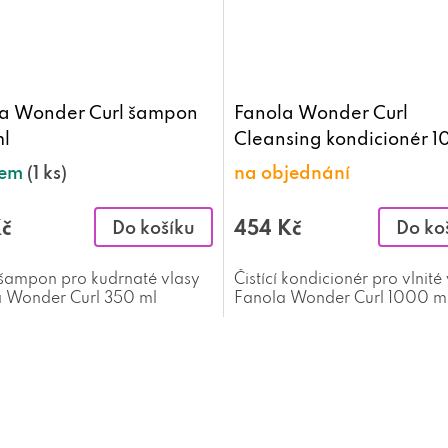
a Wonder Curl šampon
Fanola Wonder Curl
l
Cleansing kondicionér 
ml
dem
(1 ks)
na objednání
Kč
454 Kč
Do košíku
Do ko
í šampon pro kudrnaté vlasy
Čistící kondicionér pro vlnité
 Wonder Curl 350 ml
Fanola Wonder Curl 1000 m