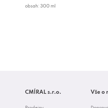
obsah: 300 ml
Z
á
CMÍRAL s.r.o.
Vše o
p
a
Prodejny
Doprava