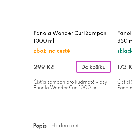
Fanola Wonder Curl šampon
Fanol
1000 ml
350 m
zboží na cestě
skla
299 Kč
173 
Do košíku
Čistící šampon pro kudrnaté vlasy
Čistíc
Fanola Wonder Curl 1000 ml
Fanola
Popis
Hodnocení