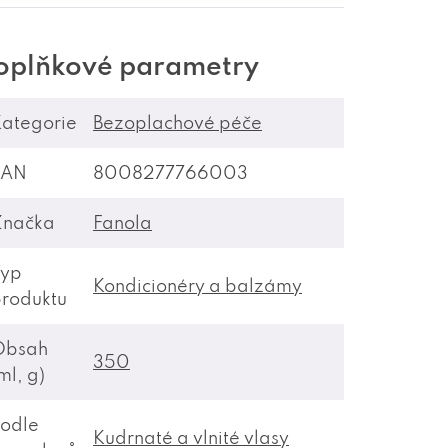
oplňkové parametry
ategorie
Bezoplachové péče
EAN
8008277766003
Značka
Fanola
Typ
Kondicionéry a balzámy
roduktu
Obsah
350
ml, g)
odle
Kudrnaté a vlnité vlasy