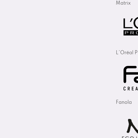
Matrix
L'Oréal P
Fanola