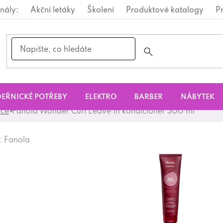
nály:
Akční letáky
Školení
Produktové katalogy
P
EŘNICKÉ POTŘEBY
ELEKTRO
BARBER
NÁBYTEK
éče
Fanola Wonder Curl Leave In kondicionér 300 ml
:
Fanola