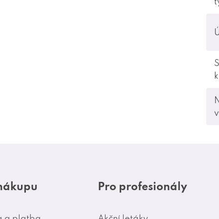
t
Ú
S
v
 nákupu
Pro profesionály
 a platba
Akční letáky