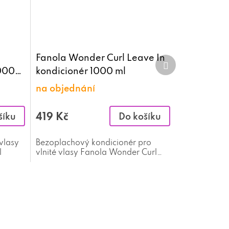
Fanola Wonder Curl Leave In
Další
produkt
1000
kondicionér 1000 ml
na objednání
419 Kč
šíku
Do košíku
 vlasy
Bezoplachový kondicionér pro
l
vlnité vlasy Fanola Wonder Curl
Leave In kondicionér 1000 ml