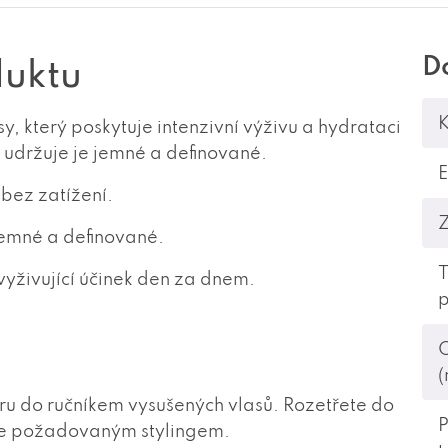
D
duktu
K
y, který poskytuje intenzivní výživu a hydrataci
 udržuje je jemné a definované.
 bez zatížení.
jemné a definované.
vyživující účinek den za dnem.
p
(
u do ručníkem vysušených vlasů. Rozetřete do
P
jte požadovaným stylingem.