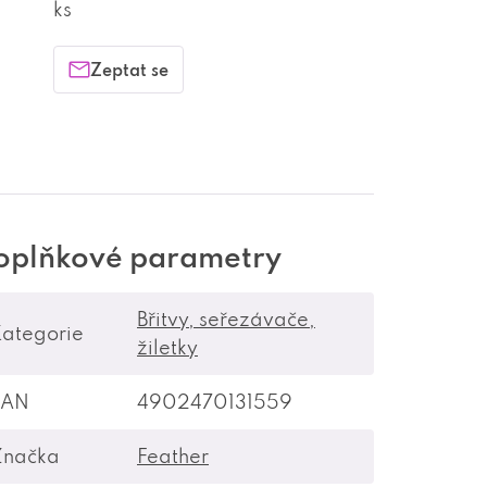
ks
Zeptat se
oplňkové parametry
Břitvy, seřezávače,
ategorie
žiletky
EAN
4902470131559
Značka
Feather