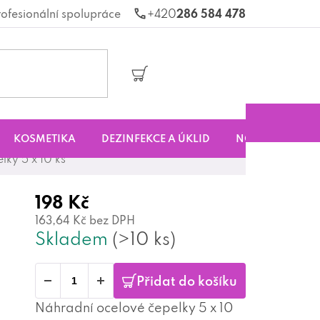
rofesionální spolupráce
286 584 478
Nákupní
košík
KOSMETIKA
DEZINFEKCE A ÚKLID
NOVINKY
S
ky 5 x 10 ks
198 Kč
163,64 Kč bez DPH
Skladem
(>10 ks)
Přidat do košíku
Náhradní ocelové čepelky 5 x 10