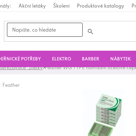
nály:
Akční letáky
Školení
Produktové katalogy
P
EŘNICKÉ POTŘEBY
ELEKTRO
BARBER
NÁBYTEK
 seřezávače, žiletky
Feather WG TYPE náhradní ocelové čepel
:
Feather