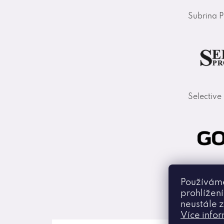
Subrina P
Selective
Goldwell
Používáme
prohlížen
neustále z
Více info