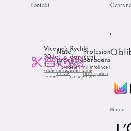
Kontakt
Ochrana
Více než
Rychlé
Oblí
Naše
Profesionální
30 let
doručení
prodejny
poradenství
partner
zboží
7 prodejen
na infolince i
kadeřnických
odesíláme
po ČR
prodejnách
salonů
co nejdříve
Matrix