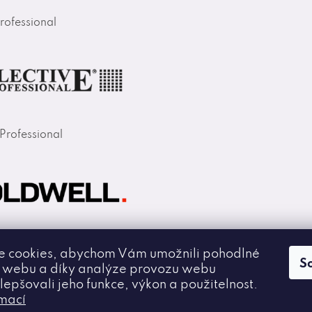
rofessional
 Professional
 cookies, abychom Vám umožnili pohodlné
S
í webu a díky analýze provozu webu
lepšovali jeho funkce, výkon a použitelnost.
rmací