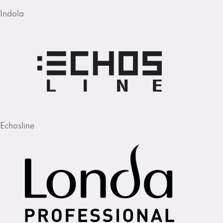
Indola
Echosline