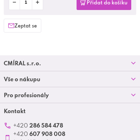
Přidat do košíku
Zeptat se
Z
CMÍRAL s.r.o.
á
Prodejny
Vše o nákupu
p
O nás
Doprava a platba
Pro profesionály
a
Blog
Obchodní podmínky
t
Kontakt
Akční letáky
Kontakt
Reklamace a vrácení zboží
Školení
í
Ochrana osobních údajů
286 584 478
+420
Produktové katalogy
607 908 008
+420