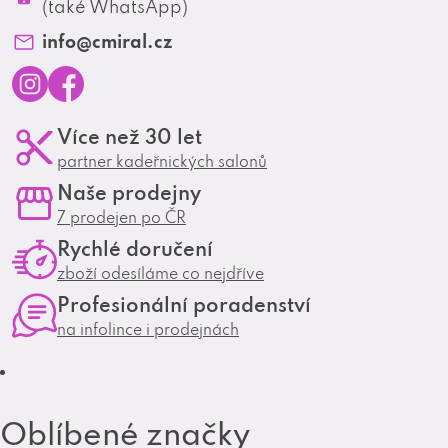
Profesionální spolupráce
(také WhatsApp)
Matrix Club
info
@
cmiral.cz
I
F
Více než 30 let
n
a
partner kadeřnických salonů
s
c
Naše prodejny
t
e
7 prodejen po ČR
a
b
Rychlé doručení
g
o
zboží odesíláme co nejdříve
r
o
Profesionální poradenství
a
k
na infolince i prodejnách
m
Oblíbené značky