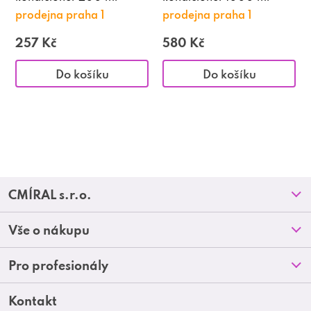
prodejna praha 1
prodejna praha 1
257 Kč
580 Kč
Do košíku
Do košíku
Z
CMÍRAL s.r.o.
á
Prodejny
Vše o nákupu
p
O nás
Doprava a platba
Pro profesionály
a
Blog
Obchodní podmínky
t
Kontakt
Akční letáky
Kontakt
Reklamace a vrácení zboží