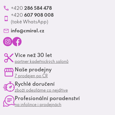
Školení
í
Ochrana osobních údajů
286 584 478
+420
Produktové katalogy
607 908 008
+420
Profesionální spolupráce
(také WhatsApp)
Matrix Club
info
@
cmiral.cz
I
F
Více než 30 let
n
a
partner kadeřnických salonů
s
c
Naše prodejny
t
e
7 prodejen po ČR
a
b
Rychlé doručení
g
o
zboží odesíláme co nejdříve
r
o
Profesionální poradenství
a
k
na infolince i prodejnách
m