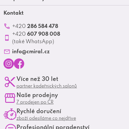
a
Blog
Obchodní podmínky
t
Kontakt
Akční letáky
Kontakt
Reklamace a vrácení zboží
Školení
í
Ochrana osobních údajů
286 584 478
+420
Produktové katalogy
607 908 008
+420
Profesionální spolupráce
(také WhatsApp)
Matrix Club
info
@
cmiral.cz
I
F
Více než 30 let
n
a
partner kadeřnických salonů
s
c
Naše prodejny
t
e
7 prodejen po ČR
a
b
Rychlé doručení
g
o
zboží odesíláme co nejdříve
r
o
Profesionální poradenství