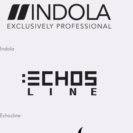
Indola
Echosline