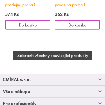
prodejna praha 1
prodejna praha 1
374 Kč
362 Kč
Do košíku
Do košíku
Zobrazit všechny související produkty
Z
CMÍRAL s.r.o.
á
Prodejny
Vše o nákupu
p
O nás
Doprava a platba
Pro profesionály