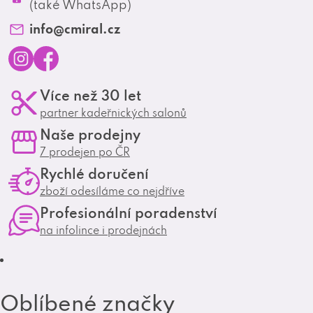
Profesionální spolupráce
(také WhatsApp)
Matrix Club
info
@
cmiral.cz
I
F
Více než 30 let
n
a
partner kadeřnických salonů
s
c
Naše prodejny
t
e
7 prodejen po ČR
a
b
Rychlé doručení
g
o
zboží odesíláme co nejdříve
r
o
Profesionální poradenství
a
k
na infolince i prodejnách
m
Oblíbené značky