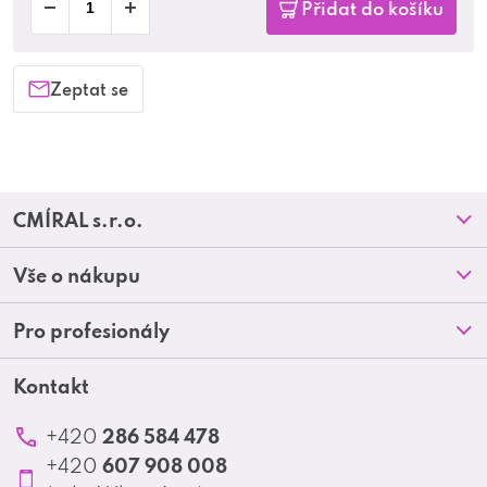
Přidat do košíku
Zeptat se
Z
CMÍRAL s.r.o.
á
Prodejny
Vše o nákupu
p
O nás
Doprava a platba
Pro profesionály
a
Blog
Obchodní podmínky
t
Kontakt
Akční letáky
Kontakt
Reklamace a vrácení zboží
Školení
í
Ochrana osobních údajů
286 584 478
+420
Produktové katalogy
607 908 008
+420