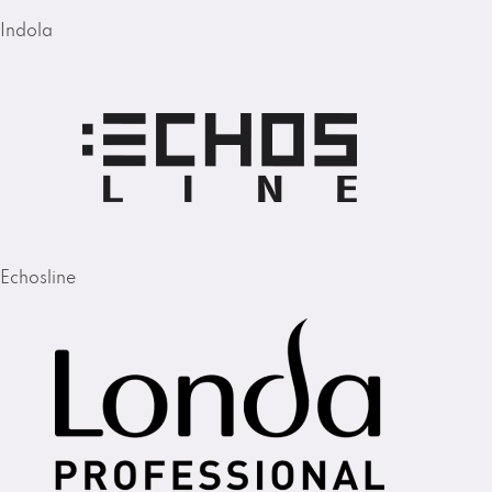
Indola
Echosline