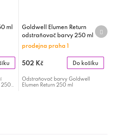
50 ml
Goldwell Elumen Return
Další
produkt
odstraňovač barvy 250 ml
prodejna praha 1
502 Kč
šíku
Do košíku
í
Odstraňovač barvy Goldwell
k 250
Elumen Return 250 ml