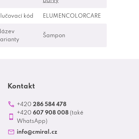
barvy
lučovací kód
ELUMENCOLORCARE
Název
Šampon
arianty
Kontakt
286 584 478
+420
607 908 008
+420
(také
WhatsApp)
info
@
cmiral.cz