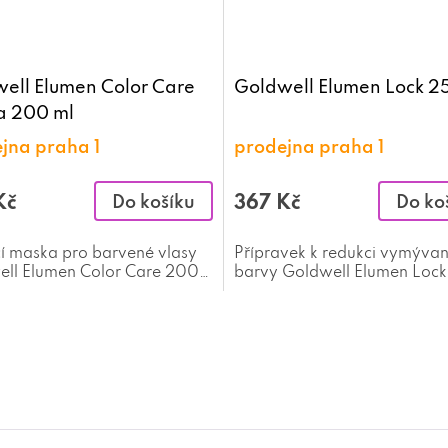
ell Elumen Color Care
Goldwell Elumen Lock 2
a 200 ml
jna praha 1
prodejna praha 1
Kč
367 Kč
Do košíku
Do ko
cí maska pro barvené vlasy
Přípravek k redukci vymývan
ll Elumen Color Care 200
barvy Goldwell Elumen Loc
ml