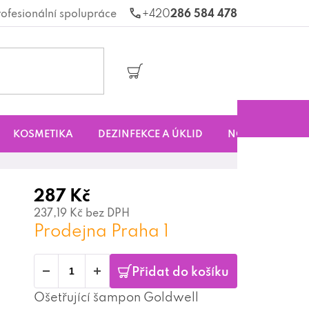
rofesionální spolupráce
286 584 478
Nákupní
košík
KOSMETIKA
DEZINFEKCE A ÚKLID
NOVINKY
S
287 Kč
237,19 Kč bez DPH
Prodejna Praha 1
Přidat do košíku
Ošetřující šampon Goldwell