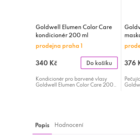
Goldwell Elumen Color Care
Goldw
kondicionér 200 ml
mask
prodejna praha 1
prode
340 Kč
376 
Do košíku
Kondicionér pro barvené vlasy
Pečují
Goldwell Elumen Color Care 200
Goldwe
ml
ml
Popis
Hodnocení