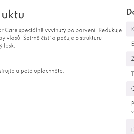
D
duktu
K
r Care speciálně vyvinutý po barvení. Redukuje
vlasů. Šetrně čistí a pečuje o strukturu
 lesk.
írujte a poté opláchněte.
T
O
P
v
Ú