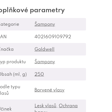
oplňkové parametry
ategorie
Šampony
EAN
4021609109792
Značka
Goldwell
yp produktu
Šampony
bsah (ml, g)
250
odle typu
Barvené vlasy
lasů
Lesk vlasů
,
Ochrana
činek