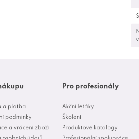
S
v
 nákupu
Pro profesionály
 a platba
Akční letáky
í podmínky
Školení
ce a vrácení zboží
Produktové katalogy
 osobních údajů
Profesionální spolupráce