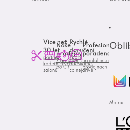
Více než
Rychlé
Oblí
Naše
Profesionální
30 let
doručení
prodejny
poradenství
partner
zboží
7 prodejen
na infolince i
kadeřnických
odesíláme
po ČR
prodejnách
salonů
co nejdříve
Matrix