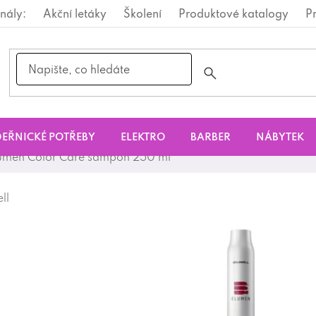
nály:
Akční letáky
Školení
Produktové katalogy
P
EŘNICKÉ POTŘEBY
ELEKTRO
BARBER
NÁBYTEK
lumen Color Care šampon 250 ml
ll