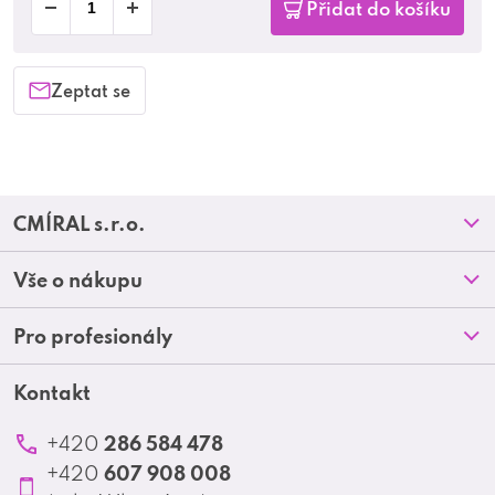
Přidat do košíku
Zeptat se
Z
CMÍRAL s.r.o.
á
Prodejny
Vše o nákupu
p
O nás
Doprava a platba
Pro profesionály
a
Blog
Obchodní podmínky
t
Kontakt
Akční letáky
Kontakt
Reklamace a vrácení zboží
Školení
í
Ochrana osobních údajů
286 584 478
+420
Produktové katalogy
607 908 008
+420