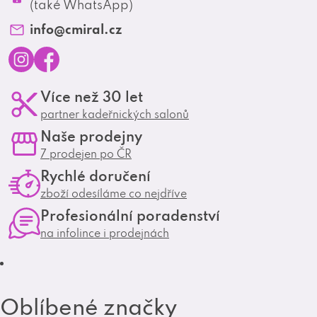
Profesionální spolupráce
(také WhatsApp)
Matrix Club
info
@
cmiral.cz
I
F
Více než 30 let
n
a
partner kadeřnických salonů
s
c
Naše prodejny
t
e
7 prodejen po ČR
a
b
Rychlé doručení
g
o
zboží odesíláme co nejdříve
r
o
Profesionální poradenství
a
k
na infolince i prodejnách
m
Oblíbené značky