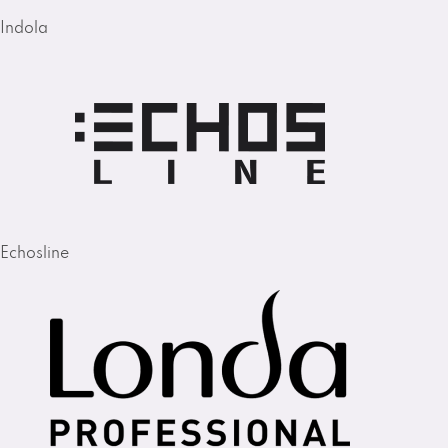
Indola
Echosline