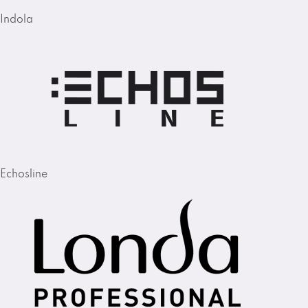
Indola
Echosline