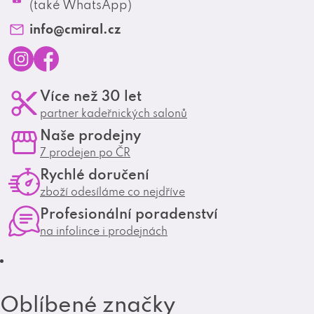
Profesionální spolupráce
(také WhatsApp)
Matrix Club
info
@
cmiral.cz
I
F
Více než 30 let
n
a
partner kadeřnických salonů
s
c
Naše prodejny
t
e
7 prodejen po ČR
a
b
Rychlé doručení
g
o
zboží odesíláme co nejdříve
r
o
Profesionální poradenství
a
k
na infolince i prodejnách
m
Oblíbené značky