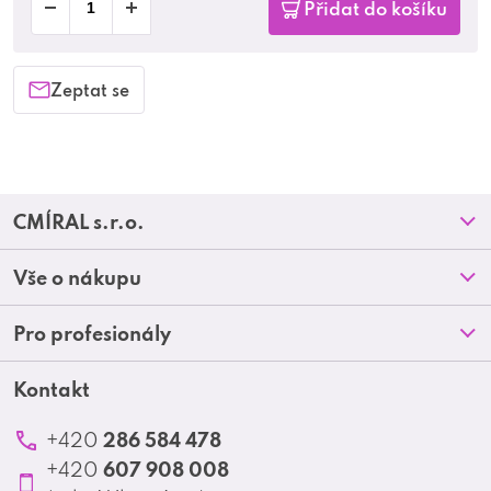
Přidat do košíku
Zeptat se
Z
CMÍRAL s.r.o.
á
Prodejny
Vše o nákupu
p
O nás
Doprava a platba
Pro profesionály
a
Blog
Obchodní podmínky
t
Kontakt
Akční letáky
Kontakt
Reklamace a vrácení zboží
Školení
í
Ochrana osobních údajů
286 584 478
+420
Produktové katalogy
607 908 008
+420