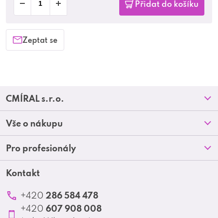
Přidat do košíku
Zeptat se
Z
CMÍRAL s.r.o.
á
Prodejny
Vše o nákupu
p
O nás
Doprava a platba
Pro profesionály
a
Blog
Obchodní podmínky
t
Kontakt
Akční letáky
Kontakt
Reklamace a vrácení zboží
Školení
í
Ochrana osobních údajů
286 584 478
+420
Produktové katalogy
607 908 008
+420