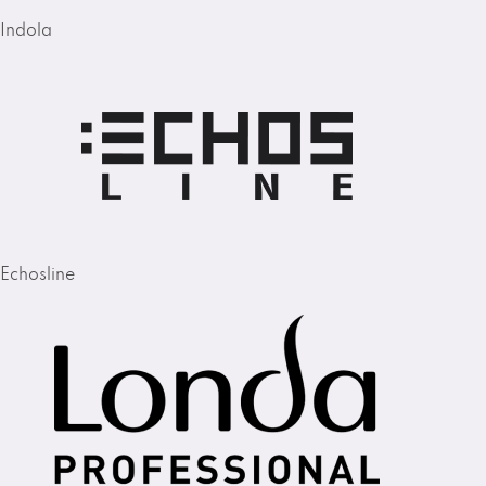
Indola
Echosline