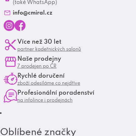
Profesionální spolupráce
(také WhatsApp)
Matrix Club
info
@
cmiral.cz
I
F
Více než 30 let
n
a
partner kadeřnických salonů
s
c
Naše prodejny
t
e
7 prodejen po ČR
a
b
Rychlé doručení
g
o
zboží odesíláme co nejdříve
r
o
Profesionální poradenství
a
k
na infolince i prodejnách
m
Oblíbené značky