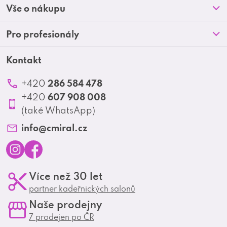
Prodejny
Vše o nákupu
p
O nás
Doprava a platba
Pro profesionály
a
Blog
Obchodní podmínky
t
Kontakt
Akční letáky
Kontakt
Reklamace a vrácení zboží
Školení
í
Ochrana osobních údajů
286 584 478
+420
Produktové katalogy
607 908 008
+420
Profesionální spolupráce
(také WhatsApp)
Matrix Club
info
@
cmiral.cz
I
F
Více než 30 let
n
a
partner kadeřnických salonů
s
c
Naše prodejny
t
e
7 prodejen po ČR
a
b