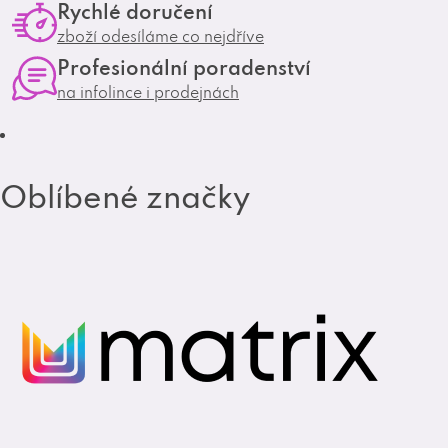
Rychlé doručení
g
o
zboží odesíláme co nejdříve
r
o
Profesionální poradenství
a
k
na infolince i prodejnách
m
Oblíbené značky