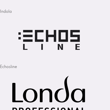
Indola
Echosline