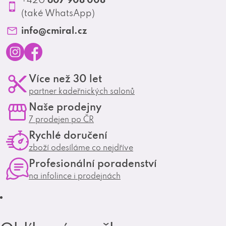
Profesionální spolupráce
(také WhatsApp)
Matrix Club
info
@
cmiral.cz
I
F
Více než 30 let
n
a
partner kadeřnických salonů
s
c
Naše prodejny
t
e
7 prodejen po ČR
a
b
Rychlé doručení
g
o
zboží odesíláme co nejdříve
r
o
Profesionální poradenství
a
k
na infolince i prodejnách
m