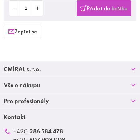
Přidat do košíku
Zeptat se
Z
CMÍRAL s.r.o.
á
Prodejny
Vše o nákupu
p
O nás
Doprava a platba
Pro profesionály
a
Blog
Obchodní podmínky
t
Kontakt
Akční letáky
Kontakt
Reklamace a vrácení zboží
Školení
í
Ochrana osobních údajů
286 584 478
+420
Produktové katalogy
607 908 008
+420