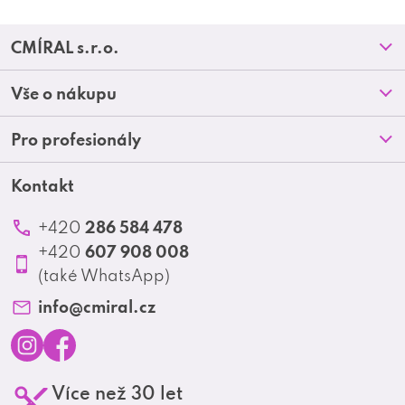
Z
CMÍRAL s.r.o.
á
Prodejny
Vše o nákupu
p
O nás
Doprava a platba
Pro profesionály
a
Blog
Obchodní podmínky
t
Kontakt
Akční letáky
Kontakt
Reklamace a vrácení zboží
Školení
í
Ochrana osobních údajů
286 584 478
+420
Produktové katalogy
607 908 008
+420
Profesionální spolupráce
(také WhatsApp)
Matrix Club
info
@
cmiral.cz
I
F
Více než 30 let
n
a