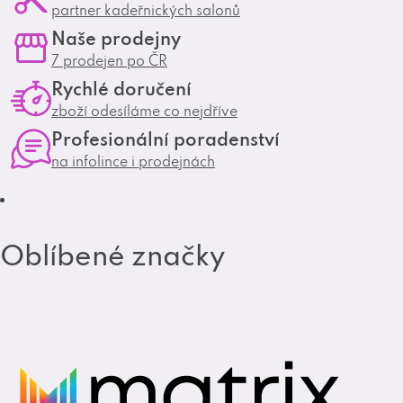
partner kadeřnických salonů
s
c
Naše prodejny
t
e
7 prodejen po ČR
a
b
Rychlé doručení
g
o
zboží odesíláme co nejdříve
r
o
Profesionální poradenství
a
k
na infolince i prodejnách
m
Oblíbené značky