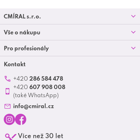
Z
CMÍRAL s.r.o.
á
Prodejny
Vše o nákupu
p
O nás
Doprava a platba
Pro profesionály
a
Blog
Obchodní podmínky
t
Kontakt
Akční letáky
Kontakt
Reklamace a vrácení zboží
Školení
í
Ochrana osobních údajů
286 584 478
+420
Produktové katalogy
607 908 008
+420
Profesionální spolupráce
(také WhatsApp)
Matrix Club
info
@
cmiral.cz
I
F
Více než 30 let
n
a