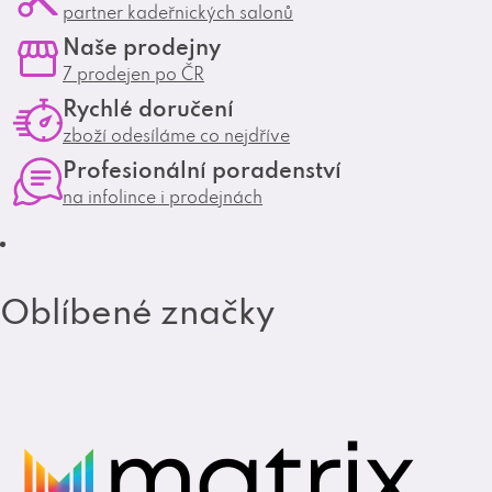
partner kadeřnických salonů
s
c
Naše prodejny
t
e
7 prodejen po ČR
a
b
Rychlé doručení
g
o
zboží odesíláme co nejdříve
r
o
Profesionální poradenství
a
k
na infolince i prodejnách
m
Oblíbené značky