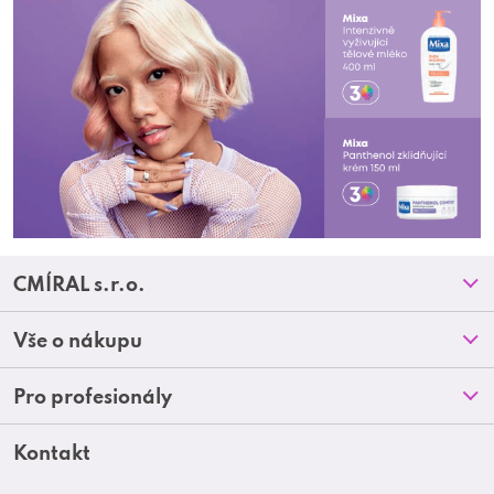
Z
CMÍRAL s.r.o.
á
Prodejny
Vše o nákupu
p
O nás
Doprava a platba
Pro profesionály
a
Blog
Obchodní podmínky
t
Kontakt
Akční letáky
Kontakt
Reklamace a vrácení zboží
Školení