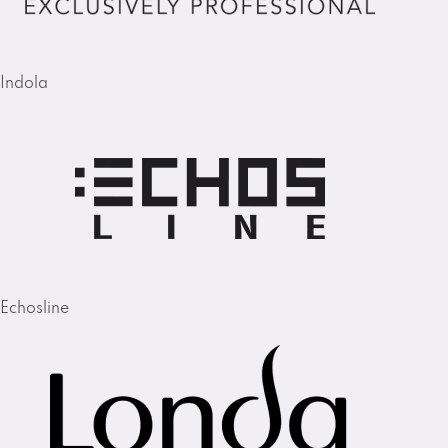
Indola
Echosline