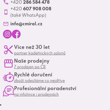
í
Ochrana osobních údajů
286 584 478
+420
Produktové katalogy
607 908 008
+420
Profesionální spolupráce
(také WhatsApp)
Matrix Club
info
@
cmiral.cz
I
F
Více než 30 let
n
a
partner kadeřnických salonů
s
c
Naše prodejny
t
e
7 prodejen po ČR
a
b
Rychlé doručení
g
o
zboží odesíláme co nejdříve
r
o
Profesionální poradenství
a
k
na infolince i prodejnách
m