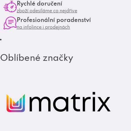
Rychlé doručení
g
o
zboží odesíláme co nejdříve
r
o
Profesionální poradenství
a
k
na infolince i prodejnách
m
Oblíbené značky