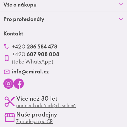
Prodejny
Vše o nákupu
p
O nás
Doprava a platba
Pro profesionály
a
Blog
Obchodní podmínky
t
Kontakt
Akční letáky
Kontakt
Reklamace a vrácení zboží
Školení
í
Ochrana osobních údajů
286 584 478
+420
Produktové katalogy
607 908 008
+420
Profesionální spolupráce
(také WhatsApp)
Matrix Club
info
@
cmiral.cz
I
F
Více než 30 let
n
a
partner kadeřnických salonů
s
c
Naše prodejny
t
e
7 prodejen po ČR
a
b