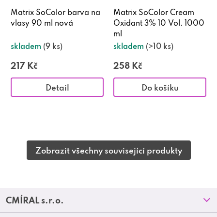
Matrix SoColor barva na
Matrix SoColor Cream
vlasy 90 ml nová
Oxidant 3% 10 Vol. 1000
ml
skladem
(9 ks)
skladem
(>10 ks)
217 Kč
258 Kč
Detail
Do košíku
Zobrazit všechny související produkty
Z
CMÍRAL s.r.o.
á