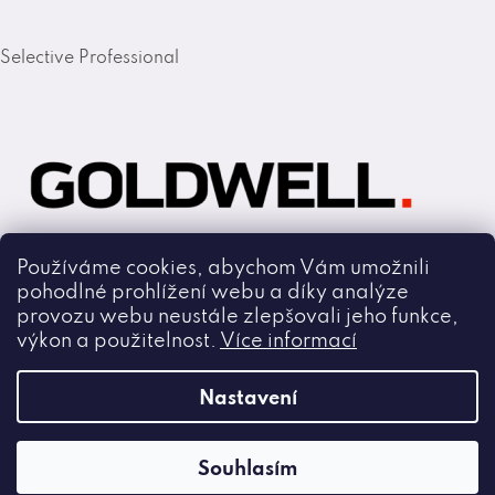
Selective Professional
Používáme cookies, abychom Vám umožnili
pohodlné prohlížení webu a díky analýze
Goldwell
provozu webu neustále zlepšovali jeho funkce,
výkon a použitelnost.
Více informací
Copyright 2026
Nastavení
Cmiral.cz
.
Všechna práva vyhrazena.
Souhlasím
Vytvořil Shoptet