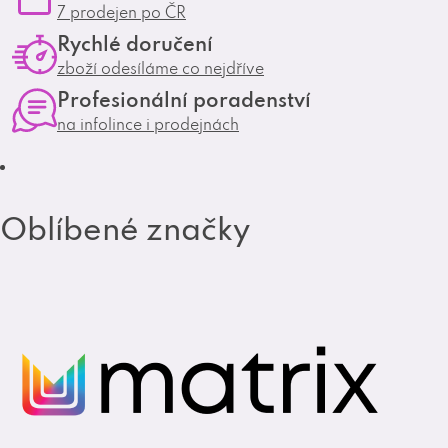
7 prodejen po ČR
a
b
Rychlé doručení
g
o
zboží odesíláme co nejdříve
r
o
Profesionální poradenství
a
k
na infolince i prodejnách
m
Oblíbené značky