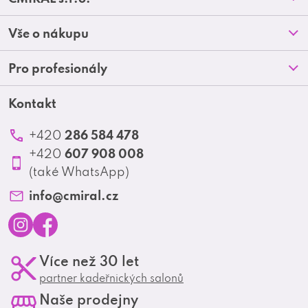
á
Prodejny
Vše o nákupu
p
O nás
Doprava a platba
Pro profesionály
a
Blog
Obchodní podmínky
t
Kontakt
Akční letáky
Kontakt
Reklamace a vrácení zboží
Školení
í
Ochrana osobních údajů
286 584 478
+420
Produktové katalogy
607 908 008
+420
Profesionální spolupráce
(také WhatsApp)
Matrix Club
info
@
cmiral.cz
I
F
Více než 30 let
n
a
partner kadeřnických salonů
s
c
Naše prodejny
t
e