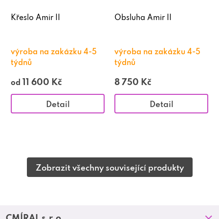
Křeslo Amir II
Obsluha Amir II
výroba na zakázku 4-5
výroba na zakázku 4-5
týdnů
týdnů
11 600 Kč
8 750 Kč
od
Detail
Detail
Zobrazit všechny související produkty
Z
CMÍRAL s.r.o.