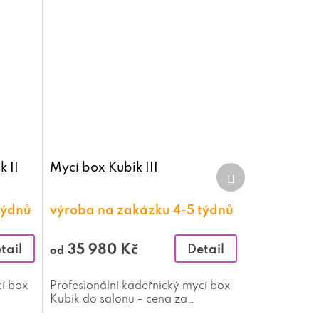
 II
Mycí box Kubik III
Další
produkt
týdnů
výroba na zakázku 4-5 týdnů
35 980 Kč
tail
Detail
od
cí box
Profesionální kadeřnický mycí box
Kubik do salonu - cena za
nejlevnější variantu