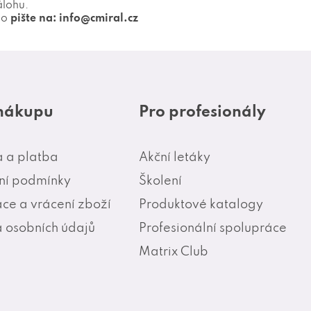
álohu.
bo
pište na: info@cmiral.cz
 nákupu
Pro profesionály
 a platba
Akční letáky
í podmínky
Školení
ce a vrácení zboží
Produktové katalogy
 osobních údajů
Profesionální spolupráce
Matrix Club