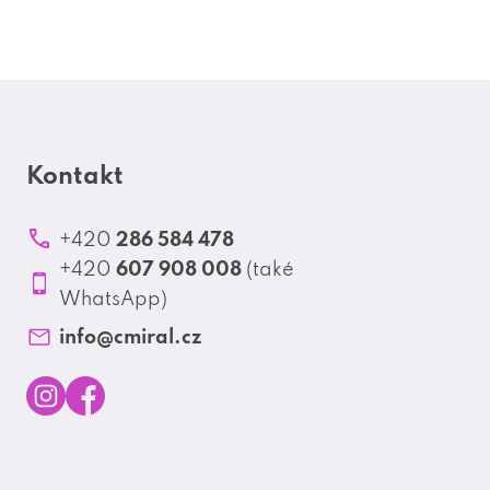
Kontakt
286 584 478
+420
607 908 008
+420
(také
WhatsApp)
info
@
cmiral.cz
I
F
n
a