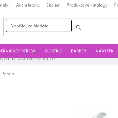
nály:
Akční letáky
Školení
Produktové katalogy
P
EŘNICKÉ POTŘEBY
ELEKTRO
BARBER
NÁBYTEK
ycí box Diva.Tech/Kubik QR
:
Panda