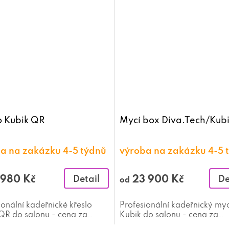
o Kubik QR
Mycí box Diva.Tech/Kubik
a na zakázku 4-5 týdnů
výroba na zakázku 4-5 
 980 Kč
23 900 Kč
Detail
De
od
ionální kadeřnické křeslo
Profesionální kadeřnický my
QR do salonu - cena za
Kubik do salonu - cena za
nější variantu
nejlevnější variantu