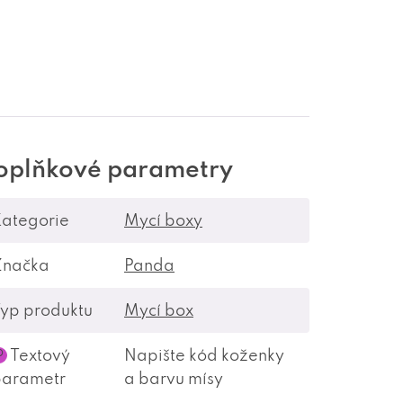
oplňkové parametry
ategorie
Mycí boxy
Značka
Panda
yp produktu
Mycí box
Textový
Napište kód koženky
?
parametr
a barvu mísy