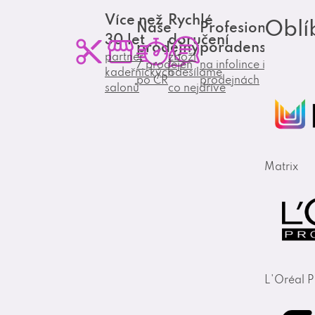
Více než
Rychlé
Oblí
Naše
Profesionální
30 let
doručení
prodejny
poradenství
partner
zboží
7 prodejen
na infolince i
kadeřnických
odesíláme
po ČR
prodejnách
salonů
co nejdříve
Matrix
L'Oréal P