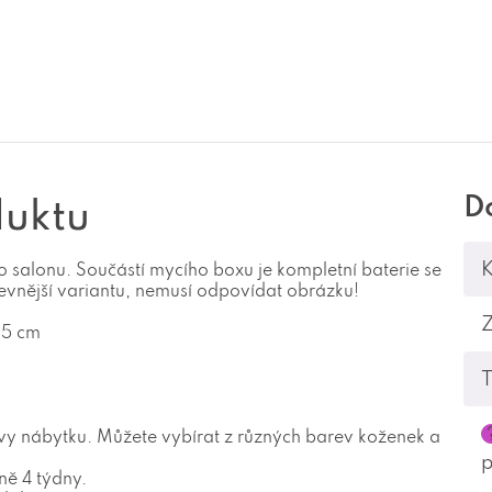
D
duktu
K
 salonu. Součástí mycího boxu je kompletní baterie se
evnější variantu, nemusí odpovídat obrázku!
15 cm
T
vy nábytku. Můžete vybírat z různých barev koženek a
ně 4 týdny.