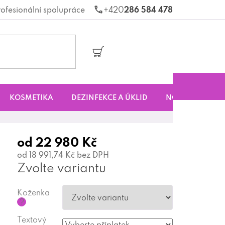
rofesionální spolupráce
286 584 478
Nákupní
košík
KOSMETIKA
DEZINFEKCE A ÚKLID
NOVINKY
S
od
22 980 Kč
od
18 991,74 Kč
bez DPH
Zvolte variantu
Koženka
?
Textový