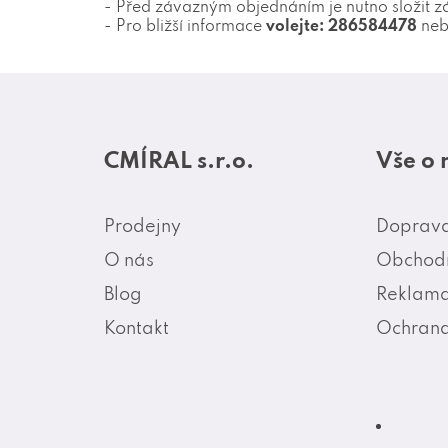
- Před závazným objednáním je nutno složit z
- Pro bližší informace
volejte: 286584478
ne
Z
á
CMÍRAL s.r.o.
Vše o
p
a
Prodejny
Doprava
t
O nás
Obchodn
í
Blog
Reklama
Kontakt
Ochrana