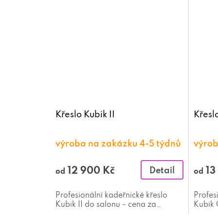
Křeslo Kubik II
Křesl
výroba na zakázku 4-5 týdnů
výrob
12 900 Kč
13
Detail
od
od
Profesionální kadeřnické křeslo
Profes
Kubik II do salonu - cena za
Kubik 
nejlevnější variantu.
nejlev