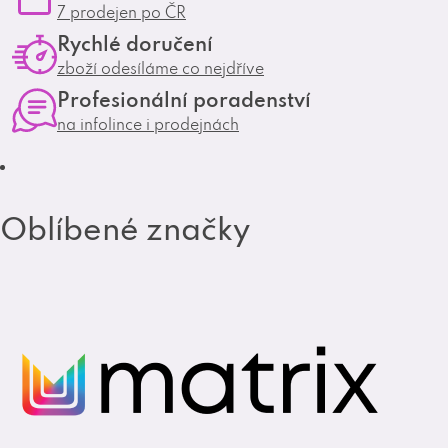
7 prodejen po ČR
a
b
Rychlé doručení
g
o
zboží odesíláme co nejdříve
r
o
Profesionální poradenství
a
k
na infolince i prodejnách
m
Oblíbené značky