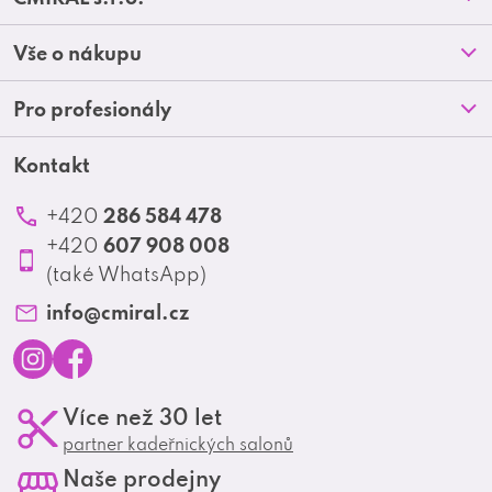
á
Prodejny
Vše o nákupu
p
O nás
Doprava a platba
Pro profesionály
a
Blog
Obchodní podmínky
t
Kontakt
Akční letáky
Kontakt
Reklamace a vrácení zboží
Školení
í
Ochrana osobních údajů
286 584 478
+420
Produktové katalogy
607 908 008
+420
Profesionální spolupráce
(také WhatsApp)
Matrix Club
info
@
cmiral.cz
I
F
Více než 30 let
n
a
partner kadeřnických salonů
s
c
Naše prodejny
t
e