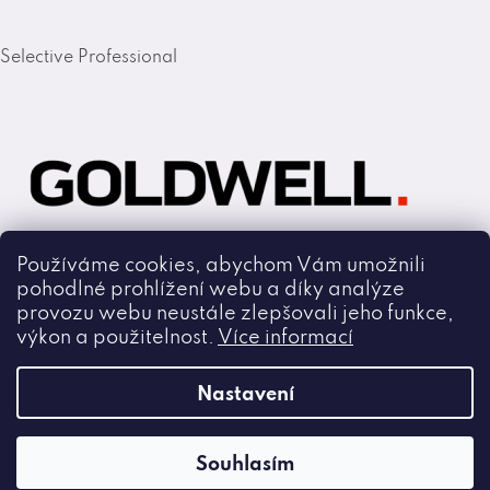
Selective Professional
Používáme cookies, abychom Vám umožnili
pohodlné prohlížení webu a díky analýze
Goldwell
provozu webu neustále zlepšovali jeho funkce,
výkon a použitelnost.
Více informací
Copyright 2026
Nastavení
Cmiral.cz
.
Všechna práva vyhrazena.
Souhlasím
Vytvořil Shoptet