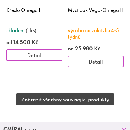
Křeslo Omega II
Mycí box Vega/Omega II
skladem
(1 ks)
výroba na zakázku 4-5
týdnů
14 500 Kč
od
25 980 Kč
od
Detail
Detail
Zobrazit všechny související produkty
Z
CMÍRAL s.r.o.