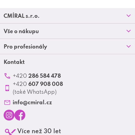
Z
CMÍRAL s.r.o.
á
Prodejny
Vše o nákupu
p
O nás
Doprava a platba
Pro profesionály
a
Blog
Obchodní podmínky
t
Kontakt
Akční letáky
Kontakt
Reklamace a vrácení zboží
Školení
í
Ochrana osobních údajů
286 584 478
+420
Produktové katalogy
607 908 008
+420
Profesionální spolupráce
(také WhatsApp)
Matrix Club
info
@
cmiral.cz
I
F
Více než 30 let
n
a