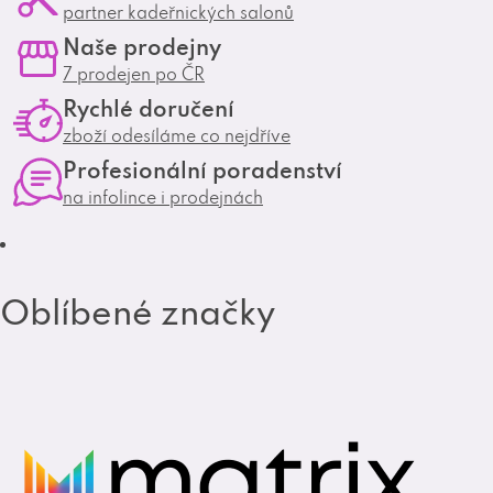
partner kadeřnických salonů
s
c
Naše prodejny
t
e
7 prodejen po ČR
a
b
Rychlé doručení
g
o
zboží odesíláme co nejdříve
r
o
Profesionální poradenství
a
k
na infolince i prodejnách
m
Oblíbené značky