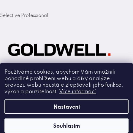
Selective Professional
Používáme cookies, abychom Vám umožnili
pohodlné prohlížení webu a díky analýze
Goldwell
provozu webu neustále zlepšovali jeho funkce,
výkon a použitelnost.
Více informací
Copyright 2026
Nastavení
Cmiral.cz
.
Všechna práva vyhrazena.
Souhlasím
Vytvořil Shoptet