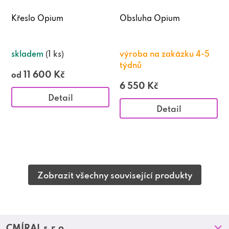
Křeslo Opium
Obsluha Opium
skladem
(1 ks)
výroba na zakázku 4-5
týdnů
11 600 Kč
od
6 550 Kč
Detail
Detail
Zobrazit všechny související produkty
Z
CMÍRAL s.r.o.