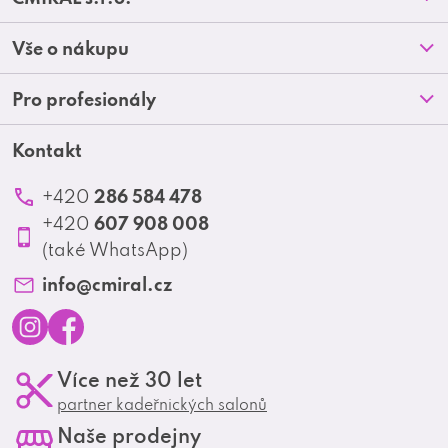
á
Prodejny
Vše o nákupu
p
O nás
Doprava a platba
Pro profesionály
a
Blog
Obchodní podmínky
t
Kontakt
Akční letáky
Kontakt
Reklamace a vrácení zboží
Školení
í
Ochrana osobních údajů
286 584 478
+420
Produktové katalogy
607 908 008
+420
Profesionální spolupráce
(také WhatsApp)
Matrix Club
info
@
cmiral.cz
I
F
Více než 30 let
n
a
partner kadeřnických salonů
s
c
Naše prodejny
t
e