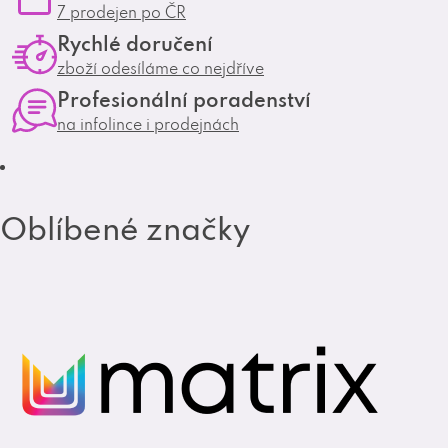
7 prodejen po ČR
a
b
Rychlé doručení
g
o
zboží odesíláme co nejdříve
r
o
Profesionální poradenství
a
k
na infolince i prodejnách
m
Oblíbené značky