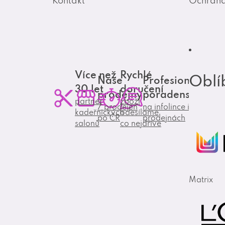
Kontakt
Ochrana
Více než
Rychlé
Oblí
Naše
Profesionální
30 let
doručení
prodejny
poradenství
partner
zboží
7 prodejen
na infolince i
kadeřnických
odesíláme
po ČR
prodejnách
salonů
co nejdříve
Matrix