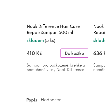
Nook Difference Hair Care
Nook 
Repair šampon 500 ml
Repai
skladem
(5 ks)
skla
410 Kč
636 
Do košíku
Šampon pro poškozené, křehké a
Šampon
namáhané vlasy Nook Difference
namáha
Hair Care Repair 500 ml
Hair C
Popis
Hodnocení