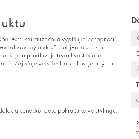
D
duktu
K
u restrukturalizační a vyplňující schopností,
vitalizovaným vlasům objem a strukturu.
lepšuje a prodlužuje trvanlivost účesu.
é. Zajišťuje větší lesk a lehkost jemných i
T
O
délek a konečků, poté pokračujte ve stylingu.
P
v