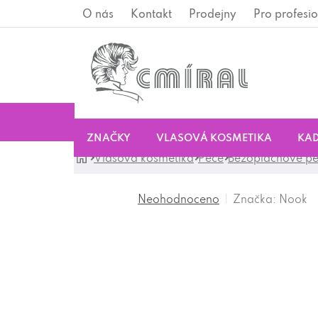
Přejít
O nás
Kontakt
Prodejny
Pro profesio
na
obsah
ZNAČKY
VLASOVÁ KOSMETIKA
KAD
Domů
Vlasová kosmetika
Péče
Bezoplachové p
Značka:
Nook
Neohodnoceno
Průměrné
hodnocení
produktu
je
0,0
z
5
hvězdiček.