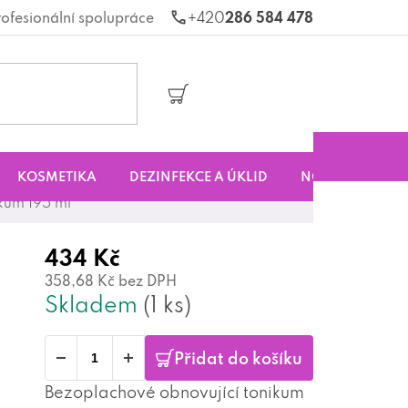
rofesionální spolupráce
286 584 478
Nákupní
košík
KOSMETIKA
DEZINFEKCE A ÚKLID
NOVINKY
S
ikum 195 ml
434 Kč
358,68 Kč bez DPH
Skladem
(1 ks)
Přidat do košíku
Bezoplachové obnovující tonikum