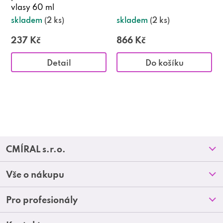
vlasy 60 ml
skladem
(2 ks)
skladem
(2 ks)
237 Kč
866 Kč
Detail
Do košíku
Z
CMÍRAL s.r.o.
á
Prodejny
Vše o nákupu
p
O nás
Doprava a platba
Pro profesionály
a
Blog
Obchodní podmínky
Kontakt
Akční letáky