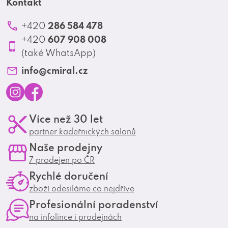
t
Kontakt
Reklamace a vrácení zboží
Školení
í
Ochrana osobních údajů
286 584 478
+420
Produktové katalogy
607 908 008
+420
Profesionální spolupráce
(také WhatsApp)
Matrix Club
info
@
cmiral.cz
I
F
Více než 30 let
n
a
partner kadeřnických salonů
s
c
Naše prodejny
t
e
7 prodejen po ČR
a
b
Rychlé doručení
g
o
zboží odesíláme co nejdříve
r
o
Profesionální poradenství
a
k
na infolince i prodejnách
m