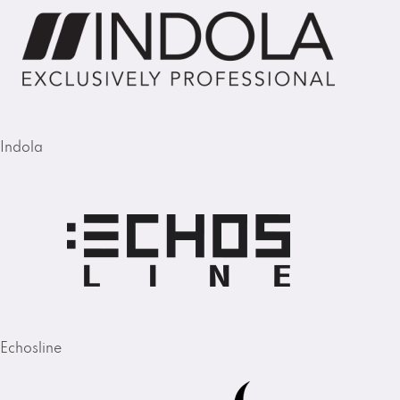
Indola
Echosline