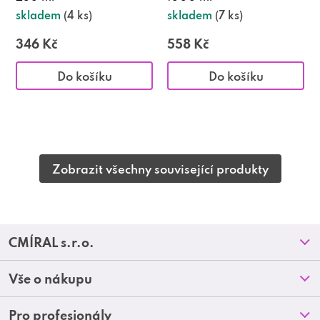
skladem
(4 ks)
skladem
(7 ks)
346 Kč
558 Kč
Do košíku
Do košíku
Zobrazit všechny související produkty
Z
CMÍRAL s.r.o.
á
Prodejny
Vše o nákupu
p
O nás
Doprava a platba
Pro profesionály