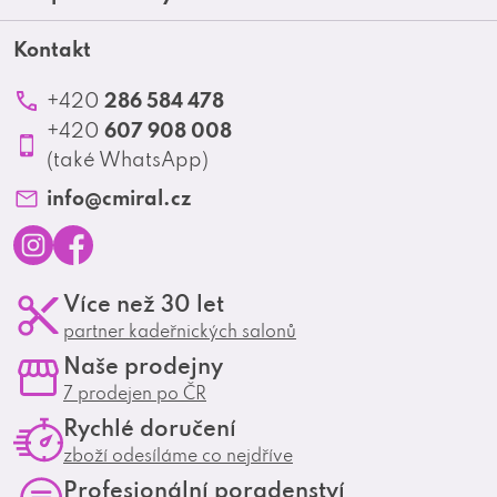
a
Blog
Obchodní podmínky
t
Kontakt
Akční letáky
Kontakt
Reklamace a vrácení zboží
Školení
í
Ochrana osobních údajů
286 584 478
+420
Produktové katalogy
607 908 008
+420
Profesionální spolupráce
(také WhatsApp)
Matrix Club
info
@
cmiral.cz
I
F
Více než 30 let
n
a
partner kadeřnických salonů
s
c
Naše prodejny
t
e
7 prodejen po ČR
a
b
Rychlé doručení
g
o
zboží odesíláme co nejdříve
r
o
Profesionální poradenství