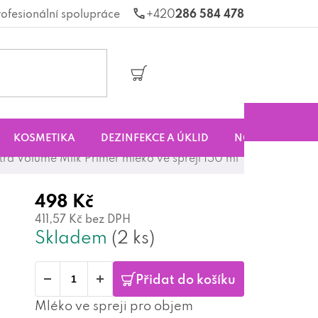
rofesionální spolupráce
286 584 478
Nákupní
košík
KOSMETIKA
DEZINFEKCE A ÚKLID
NOVINKY
S
ra Volume Milk Primer mléko ve spreji 150 ml
498 Kč
411,57 Kč bez DPH
Skladem
(2 ks)
Přidat do košíku
Mléko ve spreji pro objem