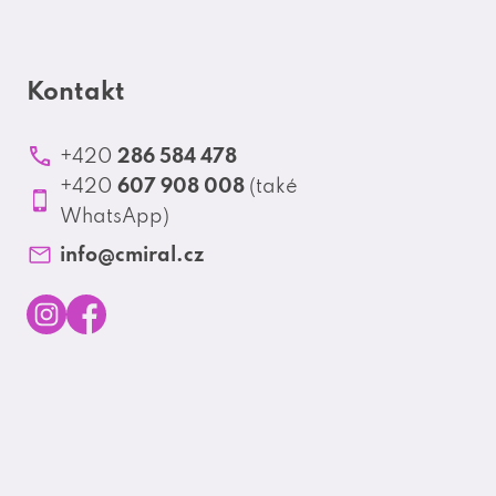
Kontakt
286 584 478
+420
607 908 008
+420
(také
WhatsApp)
info
@
cmiral.cz
I
F
n
a
s
c
t
e
a
b