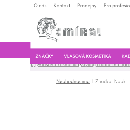
Přejít
O nás
Kontakt
Prodejny
Pro profesio
na
obsah
ZNAČKY
VLASOVÁ KOSMETIKA
KAD
Domů
Vlasová kosmetika
Styling a konečná úpr
Značka:
Nook
Neohodnoceno
Průměrné
hodnocení
produktu
je
0,0
z
5
hvězdiček.