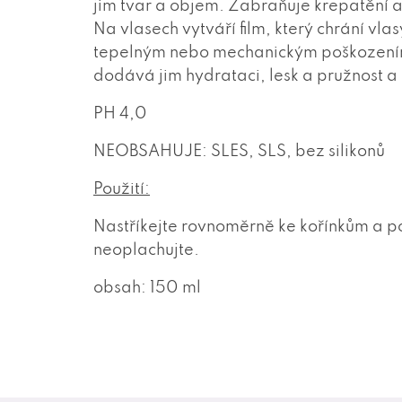
jim tvar a objem. Zabraňuje krepatění a 
Na vlasech vytváří film, který chrání vl
tepelným nebo mechanickým poškozením
dodává jim hydrataci, lesk a pružnost a
PH 4,0
NEOBSAHUJE: SLES, SLS, bez silikonů
Použití:
Nastříkejte rovnoměrně ke kořínkům a po
neoplachujte.
obsah: 150 ml