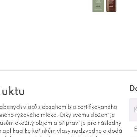
D
duktu
labených vlasů s obsahem bio certifikovaného
K
ného rýžového mléka. Díky svému složení je
asům okažitý objem a připraví je pro následný
Po aplikaci ke kořínkům vlasy nadzvedne a dodá