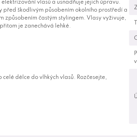
elektrizování vlasů a usnadňuje jejich úpravu.
asy před škodlivým působením okolního prostředí a
 způsobením častým stylingem. Vlasy vyživuje,
T
 přitom je zanechává lehké.
O
P
v
 celé délce do vlhkých vlasů. Rozčesejte,
Ú