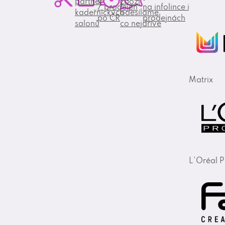
partner
zboží
7 prodejen
na infolince i
kadeřnických
odesíláme
po ČR
prodejnách
salonů
co nejdříve
Matrix
L'Oréal P