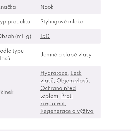
Značka
Nook
yp produktu
Stylingové mléko
bsah (ml, g)
150
odle typu
Jemné a slabé vlasy
lasů
Hydratace
,
Lesk
vlasů
,
Objem vlasů
,
Ochrana před
činek
teplem
,
Proti
krepatění
,
Regenerace a výživa