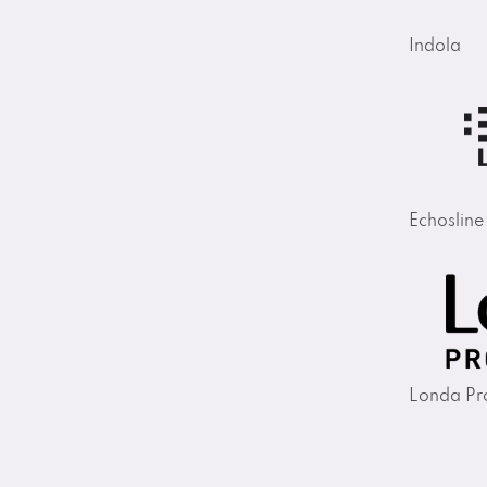
Indola
Echosline
Londa Pro