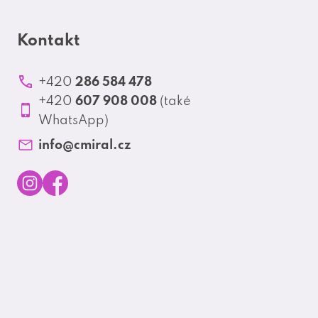
Kontakt
286 584 478
+420
607 908 008
+420
(také
WhatsApp)
info
@
cmiral.cz
I
F
n
a
s
c
t
e
a
b
g
o