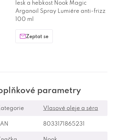
lesk a hebkost Nook Magic
Arganoil Spray Lumiére anti-frizz
100 ml
Zeptat se
oplňkové parametry
ategorie
Vlasové oleje a séra
EAN
8033171865231
Značka
Nook