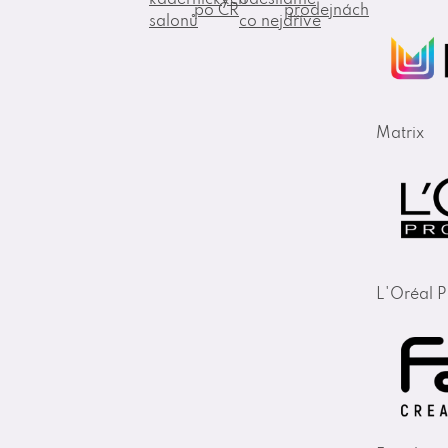
po ČR
prodejnách
salonů
co nejdříve
Matrix
L'Oréal P