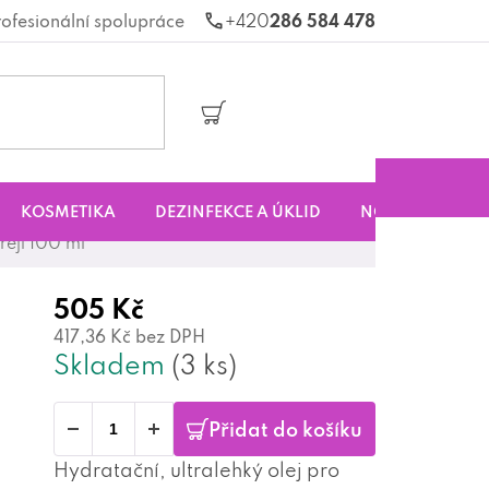
rofesionální spolupráce
286 584 478
Nákupní
košík
KOSMETIKA
DEZINFEKCE A ÚKLID
NOVINKY
S
reji 100 ml
505 Kč
417,36 Kč bez DPH
Skladem
(3 ks)
Přidat do košíku
Hydratační, ultralehký olej pro