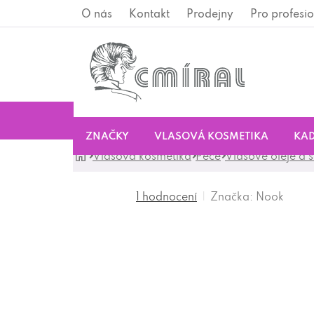
Přejít
O nás
Kontakt
Prodejny
Pro profesio
na
obsah
ZNAČKY
VLASOVÁ KOSMETIKA
KAD
Domů
Vlasová kosmetika
Péče
Vlasové oleje a 
Značka:
Nook
1 hodnocení
Průměrné
hodnocení
produktu
je
5,0
z
5
hvězdiček.