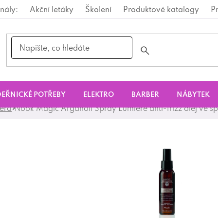
nály:
Akční letáky
Školení
Produktové katalogy
P
EŘNICKÉ POTŘEBY
ELEKTRO
BARBER
NÁBYTEK
séra
Nook Magic Arganoil Spray Lumiére anti-frizz olej ve sp