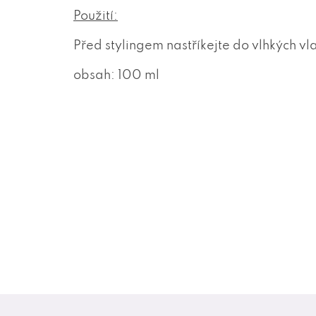
Použití:
Před stylingem nastříkejte do vlhkých vl
obsah: 100 ml
Z