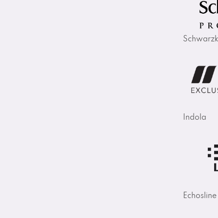
Schwarzk
Indola
Echosline