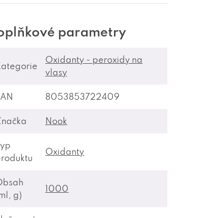
oplňkové parametry
Oxidanty - peroxidy na
ategorie
vlasy
EAN
8053853722409
Značka
Nook
Typ
Oxidanty
roduktu
Obsah
1000
ml, g)