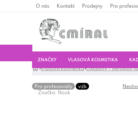
Přejít
O nás
Kontakt
Prodejny
Pro profesio
na
obsah
ZNAČKY
VLASOVÁ KOSMETIKA
KAD
Domů
Vlasová kosmetika
Oxidanty - peroxidy n
Pro profesionály
vzb
Neoho
Průměrné
Značka:
Nook
hodnocení
produktu
je
0,0
z
5
hvězdiček.