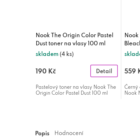
Nook The Origin Color Pastel
Nook 
Dust toner na vlasy 100 ml
Bleac
odbar
skladem
(4 ks)
skla
g
190 Kč
559 
Detail
Pastelový toner na vlasy Nook The
Černý
Origin Color Pastel Dust 100 ml
Nook N
Bleac
Popis
Hodnocení