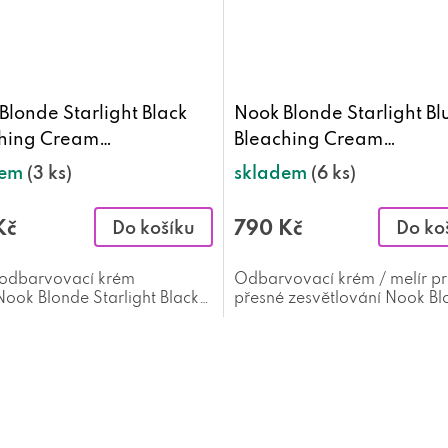
Blonde Starlight Black
Nook Blonde Starlight Bl
hing Cream
Bleaching Cream
vovací krém černý 250
odbarvovací krém 500 
dem
(3 ks)
skladem
(6 ks)
Kč
790 Kč
Do košíku
Do ko
 odbarvovací krém
Odbarvovací krém / melír p
ook Blonde Starlight Black
přesné zesvětlování Nook B
hing Cream 250 g
Starlight Blue Bleaching Cre
500 g