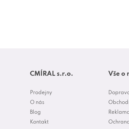
Z
á
CMÍRAL s.r.o.
Vše o
p
a
Prodejny
Doprava
t
O nás
Obchodn
í
Blog
Reklama
Kontakt
Ochrana