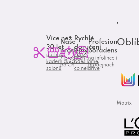
Více než
Rychlé
Oblí
Naše
Profesionální
30 let
doručení
prodejny
poradenství
partner
zboží
7 prodejen
na infolince i
kadeřnických
odesíláme
po ČR
prodejnách
salonů
co nejdříve
Matrix