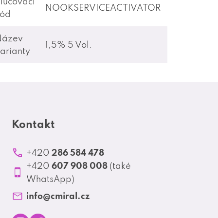
lučovací
NOOKSERVICEACTIVATOR
kód
Název
1,5% 5 Vol.
arianty
Kontakt
286 584 478
+420
607 908 008
+420
(také
WhatsApp)
info
@
cmiral.cz