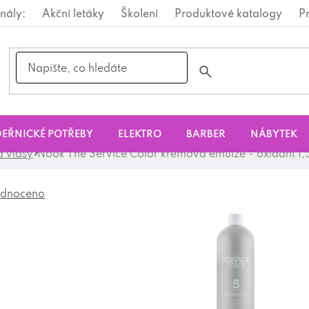
nály:
Akční letáky
Školení
Produktové katalogy
P
EŘNICKÉ POTŘEBY
ELEKTRO
BARBER
NÁBYTEK
a vlasy
Nook The Service Color krémová emulze - oxidant 1,
dnoceno