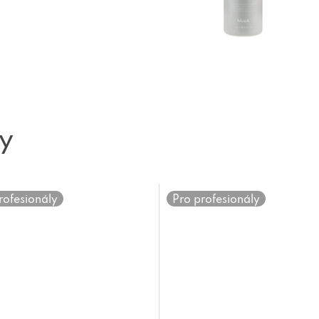
ty
rofesionály
Pro profesionály