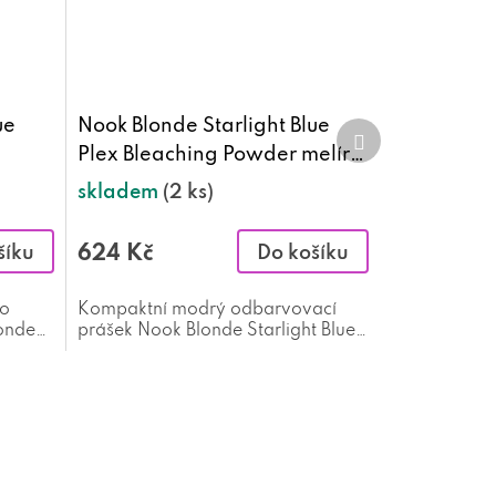
ue
Nook Blonde Starlight Blue
Další
produkt
Plex Bleaching Powder melír
g
500 g
skladem
(2 ks)
624 Kč
šíku
Do košíku
ro
Kompaktní modrý odbarvovací
londe
prášek Nook Blonde Starlight Blue
am
Plex Bleaching Powder 500 g + 2
ks Nook Oxidant 6% 20 Vol. 1000
ml ZDARMA