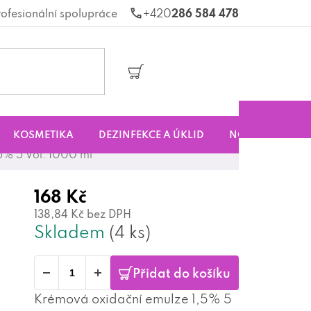
rofesionální spolupráce
286 584 478
Nákupní
košík
KOSMETIKA
DEZINFEKCE A ÚKLID
NOVINKY
S
5% 5 Vol. 1000 ml
168 Kč
138,84 Kč bez DPH
Skladem
(4 ks)
Přidat do košíku
Krémová oxidační emulze 1,5% 5