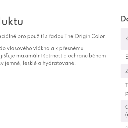
D
duktu
iálně pro použití s řadou The Origin Color.
K
do vlasového vlákna a k přesnému
šťuje maximální šetrnost a ochranu během
y jemné, lesklé a hydratované.
p
(