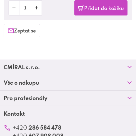
Přidat do košíku
Zeptat se
Z
CMÍRAL s.r.o.
á
Prodejny
Vše o nákupu
p
O nás
Doprava a platba
Pro profesionály
a
Blog
Obchodní podmínky
t
Kontakt
Akční letáky
Kontakt
Reklamace a vrácení zboží
Školení
í
Ochrana osobních údajů
286 584 478
+420
Produktové katalogy
607 908 008
+420