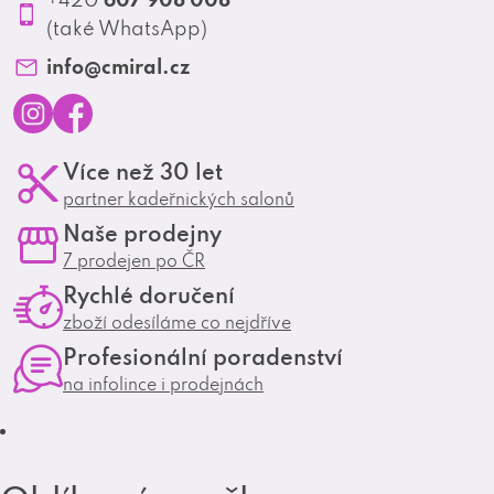
Profesionální spolupráce
(také WhatsApp)
Matrix Club
info
@
cmiral.cz
I
F
Více než 30 let
n
a
partner kadeřnických salonů
s
c
Naše prodejny
t
e
7 prodejen po ČR
a
b
Rychlé doručení
g
o
zboží odesíláme co nejdříve
r
o
Profesionální poradenství
a
k
na infolince i prodejnách
m