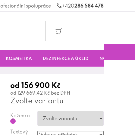
rofesionální spolupráce
286 584 478
Nákupní
košík
KOSMETIKA
DEZINFEKCE A ÚKLID
NOVINKY
S
od
156 900 Kč
od
129 669,42 Kč
bez DPH
Zvolte variantu
Koženka
?
Textový