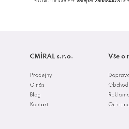
- Pro bližší informace
volejte: 286584478
ne
Z
á
CMÍRAL s.r.o.
Vše o
p
a
Prodejny
Doprava
t
O nás
Obchodn
í
Blog
Reklama
Kontakt
Ochrana