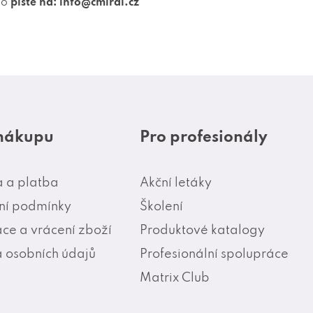
bo
pište na: info@cmiral.cz
 nákupu
Pro profesionály
 a platba
Akční letáky
í podmínky
Školení
ce a vrácení zboží
Produktové katalogy
 osobních údajů
Profesionální spolupráce
Matrix Club