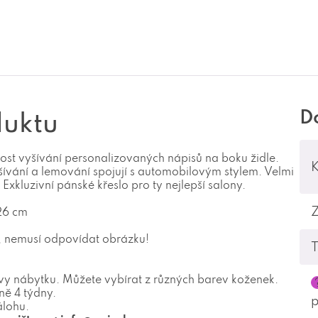
D
duktu
st vyšívání personalizovaných nápisů na boku židle.
K
ívání a lemování spojují s automobilovým stylem. Velmi
Exkluzivní pánské křeslo pro ty nejlepší salony.
126 cm
u, nemusí odpovídat obrázku!
T
vy nábytku. Můžete vybírat z různých barev koženek.
ně 4 týdny.
álohu.