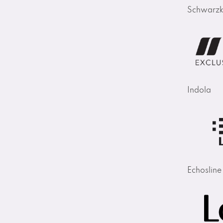
Schwarzk
Indola
Echosline