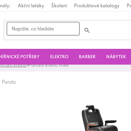
nály:
Akční letáky
Školení
Produktové katalogy
P
EŘNICKÉ POTŘEBY
ELEKTRO
BARBER
NÁBYTEK
ličská křesla
Pánské křeslo Alex
:
Panda