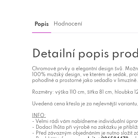
Popis
Hodnocení
Detailní popis pro
Chromové prvky a elegantní design švů. Možno
100% mužský design, ve kterém se sedák, proš
pohodlné a prostorné jako sedadlo v limuzíně. 
Rozměry: výška 110 cm, šířka 81 cm, hloubka 
Uvedená cena křesla je za nejlevnější variant
INFO:
- Velmi rádi vám nabídneme individuální úpra
- Dodací lhůta při výrobě na zakázku je přibliž
- Před závazným objednáním je nutno složit z