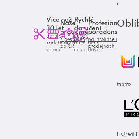
Více než
Rychlé
Oblí
Naše
Profesionální
30 let
doručení
prodejny
poradenství
partner
zboží
7 prodejen
na infolince i
kadeřnických
odesíláme
po ČR
prodejnách
salonů
co nejdříve
Matrix
L'Oréal P