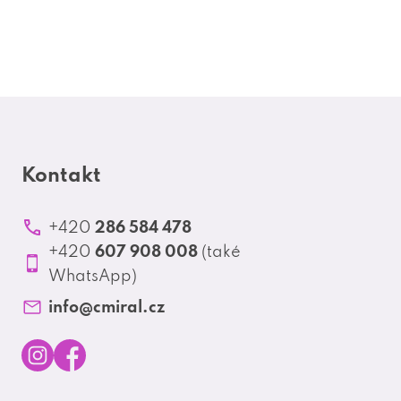
Kontakt
286 584 478
+420
607 908 008
+420
(také
WhatsApp)
info
@
cmiral.cz
I
F