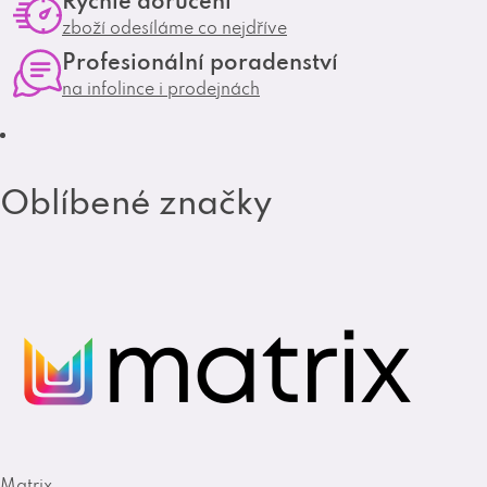
Rychlé doručení
g
o
zboží odesíláme co nejdříve
r
o
Profesionální poradenství
a
k
na infolince i prodejnách
m
Oblíbené značky
Matrix