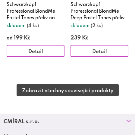
Schwarzkopf
Schwarzkopf
Professional BlondMe
Professional BlondMe
Pastel Tones přeliv na
Deep Pastel Tones přeliv
vlasy 60 ml
na vlasy 60 ml
skladem
(4 ks)
skladem
(2 ks)
199 Kč
239 Kč
od
Detail
Detail
Zobrazit všechny související produkty
Z
CMÍRAL s.r.o.
á
Prodejny