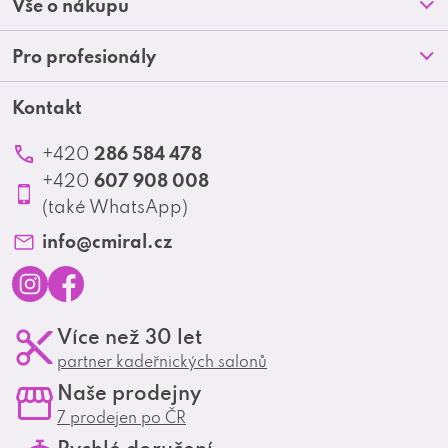
Vše o nákupu
p
O nás
Doprava a platba
Pro profesionály
a
Blog
Obchodní podmínky
t
Kontakt
Akční letáky
Kontakt
Reklamace a vrácení zboží
Školení
í
Ochrana osobních údajů
286 584 478
+420
Produktové katalogy
607 908 008
+420
Profesionální spolupráce
(také WhatsApp)
Matrix Club
info
@
cmiral.cz
I
F
Více než 30 let
n
a
partner kadeřnických salonů
s
c
Naše prodejny
t
e
7 prodejen po ČR
a
b