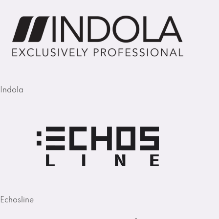
Indola
Echosline