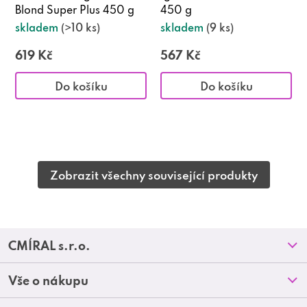
Blond Super Plus 450 g
450 g
skladem
(>10 ks)
skladem
(9 ks)
619 Kč
567 Kč
Do košíku
Do košíku
Zobrazit všechny související produkty
Z
CMÍRAL s.r.o.
á
Prodejny
Vše o nákupu
p
O nás