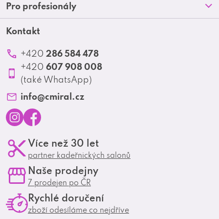
Doprava a platba
Pro profesionály
a
Blog
Obchodní podmínky
t
Kontakt
Akční letáky
Kontakt
Reklamace a vrácení zboží
Školení
í
Ochrana osobních údajů
286 584 478
+420
Produktové katalogy
607 908 008
+420
Profesionální spolupráce
(také WhatsApp)
Matrix Club
info
@
cmiral.cz
I
F
Více než 30 let
n
a
partner kadeřnických salonů
s
c
Naše prodejny
t
e
7 prodejen po ČR
a
b
Rychlé doručení
g
o
zboží odesíláme co nejdříve
r
o