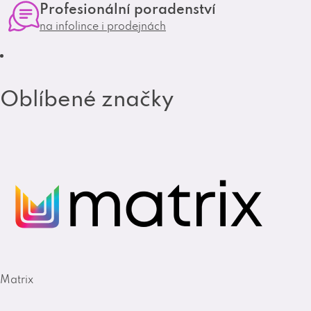
Profesionální poradenství
a
k
na infolince i prodejnách
m
Oblíbené značky
Matrix