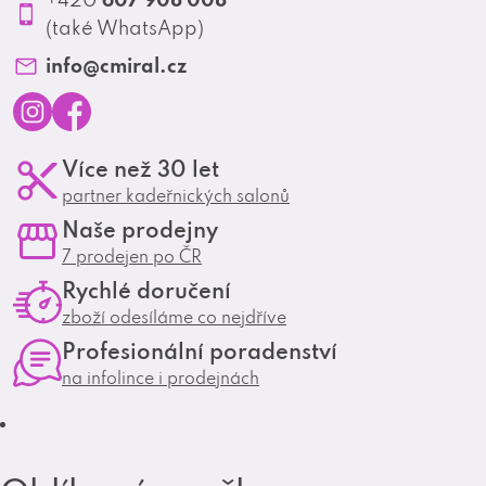
Profesionální spolupráce
(také WhatsApp)
Matrix Club
info
@
cmiral.cz
I
F
Více než 30 let
n
a
partner kadeřnických salonů
s
c
Naše prodejny
t
e
7 prodejen po ČR
a
b
Rychlé doručení
g
o
zboží odesíláme co nejdříve
r
o
Profesionální poradenství
a
k
na infolince i prodejnách
m