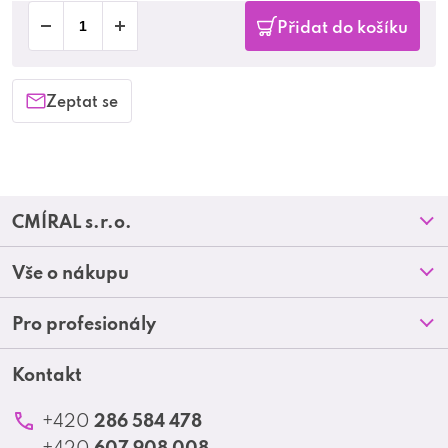
Přidat do košíku
Zeptat se
Z
CMÍRAL s.r.o.
á
Prodejny
Vše o nákupu
p
O nás
Doprava a platba
Pro profesionály
a
Blog
Obchodní podmínky
t
Kontakt
Akční letáky
Kontakt
Reklamace a vrácení zboží
Školení
í
Ochrana osobních údajů
286 584 478
+420
Produktové katalogy
607 908 008
+420