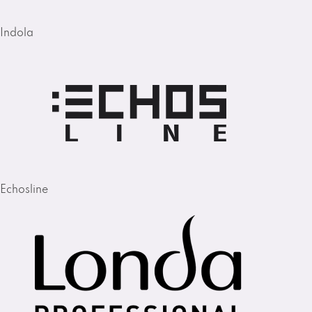
Indola
Echosline