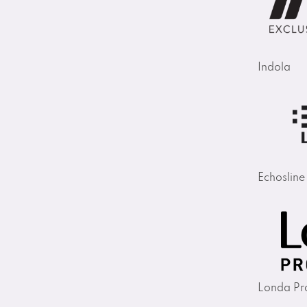
Indola
Echosline
Londa Pro