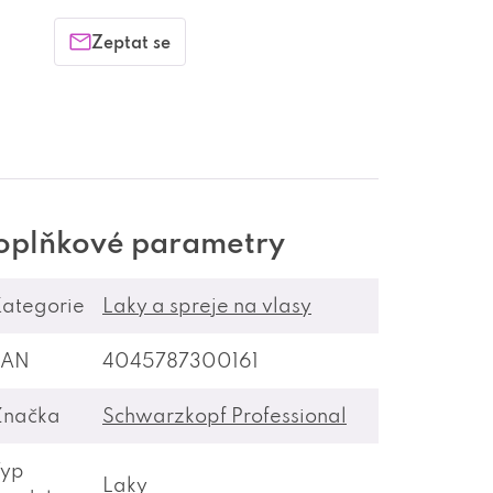
Zeptat se
oplňkové parametry
ategorie
Laky a spreje na vlasy
EAN
4045787300161
Značka
Schwarzkopf Professional
Typ
Laky