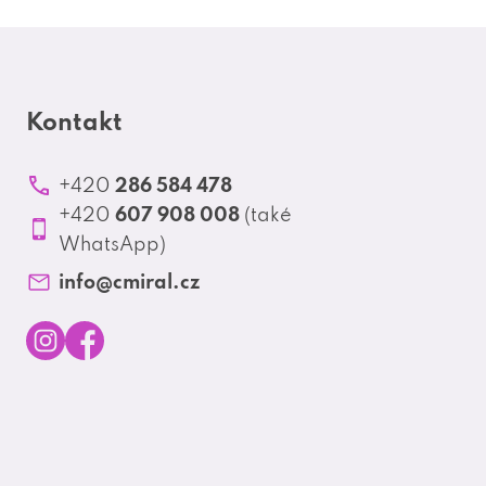
Kontakt
286 584 478
+420
607 908 008
+420
(také
WhatsApp)
info
@
cmiral.cz
I
F
n
a
s
c
t
e