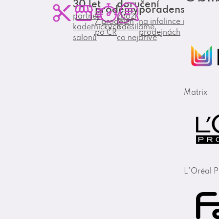
30 let
doručení
prodejny
poradenství
partner
zboží
7 prodejen
na infolince i
kadeřnických
odesíláme
po ČR
prodejnách
salonů
co nejdříve
Matrix
L'Oréal P