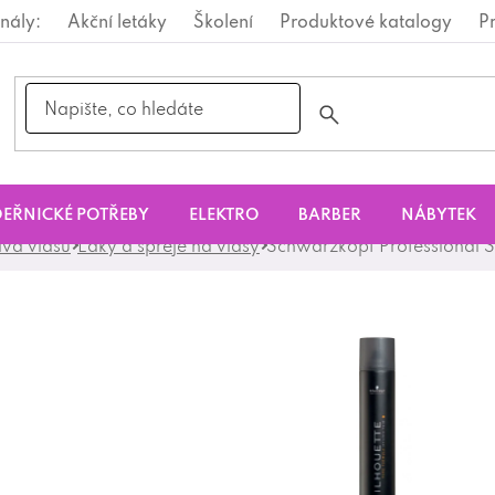
nály:
Akční letáky
Školení
Produktové katalogy
P
EŘNICKÉ POTŘEBY
ELEKTRO
BARBER
NÁBYTEK
ava vlasů
Laky a spreje na vlasy
Schwarzkopf Professional S