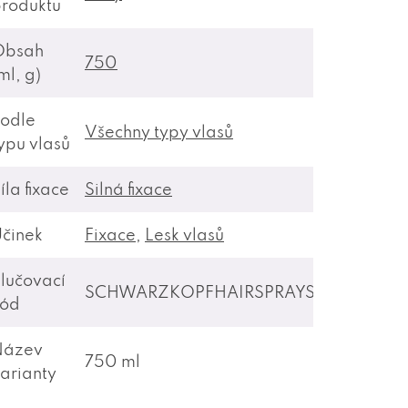
roduktu
Obsah
750
ml, g)
odle
Všechny typy vlasů
ypu vlasů
íla fixace
Silná fixace
činek
Fixace
,
Lesk vlasů
lučovací
SCHWARZKOPFHAIRSPRAYSHLAK
kód
Název
750 ml
arianty