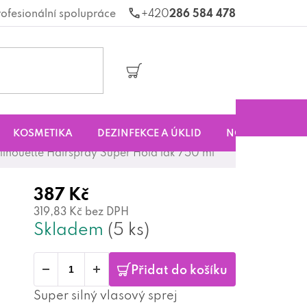
rofesionální spolupráce
286 584 478
Nákupní
košík
KOSMETIKA
DEZINFEKCE A ÚKLID
NOVINKY
S
ilhouette Hairspray Super Hold lak 750 ml
387 Kč
319,83 Kč bez DPH
Skladem
(5 ks)
Přidat do košíku
Super silný vlasový sprej