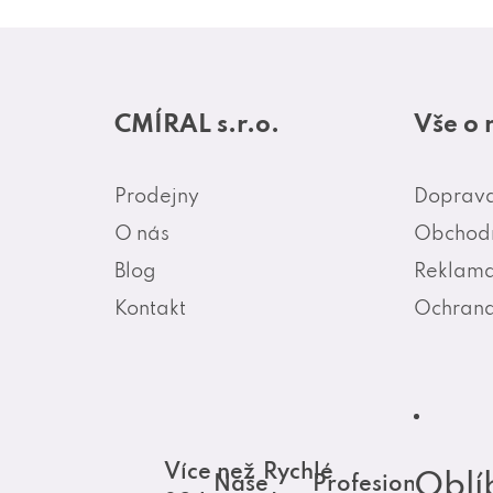
Z
á
CMÍRAL s.r.o.
Vše o
p
a
Prodejny
Doprava
t
O nás
Obchodn
í
Blog
Reklama
Kontakt
Ochrana
Více než
Rychlé
Oblí
Naše
Profesionální