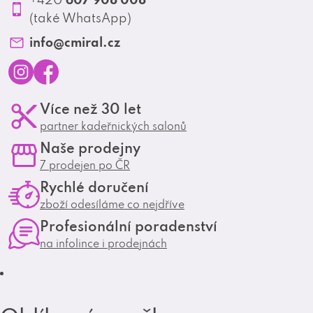
Profesionální spolupráce
(také WhatsApp)
Matrix Club
info
@
cmiral.cz
I
F
Více než 30 let
n
a
partner kadeřnických salonů
s
c
Naše prodejny
t
e
7 prodejen po ČR
a
b
Rychlé doručení
g
o
zboží odesíláme co nejdříve
r
o
Profesionální poradenství
a
k
na infolince i prodejnách
m