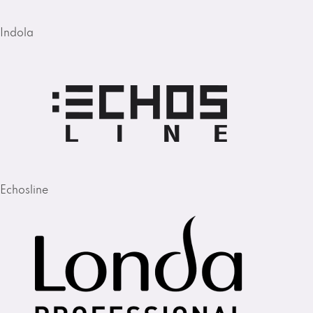
Indola
Echosline