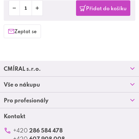
Přidat do košíku
Zeptat se
Z
CMÍRAL s.r.o.
á
Prodejny
Vše o nákupu
p
O nás
Doprava a platba
Pro profesionály
a
Blog
Obchodní podmínky
t
Kontakt
Akční letáky
Kontakt
Reklamace a vrácení zboží
Školení
í
Ochrana osobních údajů
286 584 478
+420
Produktové katalogy
607 908 008
+420