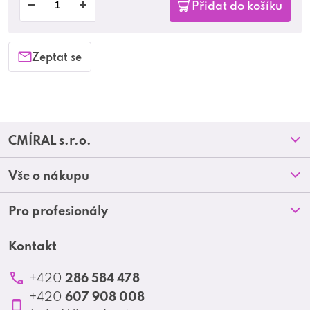
Přidat do košíku
Zeptat se
Z
CMÍRAL s.r.o.
á
Prodejny
Vše o nákupu
p
O nás
Doprava a platba
Pro profesionály
a
Blog
Obchodní podmínky
t
Kontakt
Akční letáky
Kontakt
Reklamace a vrácení zboží
Školení
í
Ochrana osobních údajů
286 584 478
+420
Produktové katalogy
607 908 008
+420