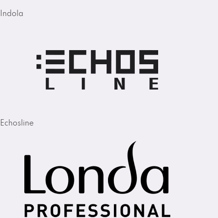
Indola
Echosline