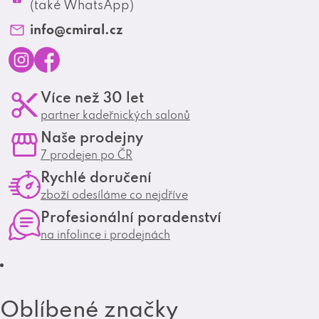
Profesionální spolupráce
(také WhatsApp)
Matrix Club
info
@
cmiral.cz
I
F
Více než 30 let
n
a
partner kadeřnických salonů
s
c
Naše prodejny
t
e
7 prodejen po ČR
a
b
Rychlé doručení
g
o
zboží odesíláme co nejdříve
r
o
Profesionální poradenství
a
k
na infolince i prodejnách
m
Oblíbené značky