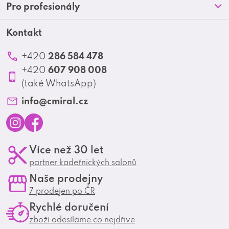
Doprava a platba
Pro profesionály
a
Blog
Obchodní podmínky
t
Kontakt
Akční letáky
Kontakt
Reklamace a vrácení zboží
Školení
í
Ochrana osobních údajů
286 584 478
+420
Produktové katalogy
607 908 008
+420
Profesionální spolupráce
(také WhatsApp)
Matrix Club
info
@
cmiral.cz
I
F
Více než 30 let
n
a
partner kadeřnických salonů
s
c
Naše prodejny
t
e
7 prodejen po ČR
a
b
Rychlé doručení
g
o
zboží odesíláme co nejdříve
r
o