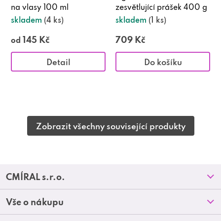
na vlasy 100 ml
zesvětlující prášek 400 g
skladem
(4 ks)
skladem
(1 ks)
145 Kč
709 Kč
od
Detail
Do košíku
Zobrazit všechny související produkty
Z
CMÍRAL s.r.o.
á
Prodejny
Vše o nákupu
p
O nás