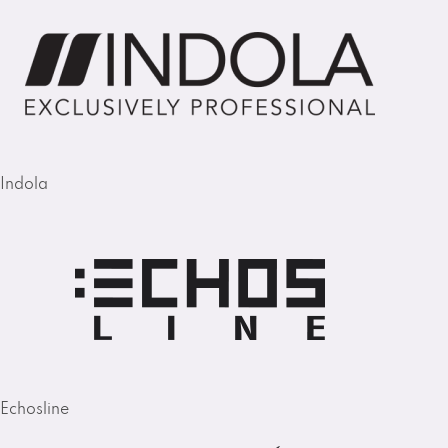
Indola
Echosline