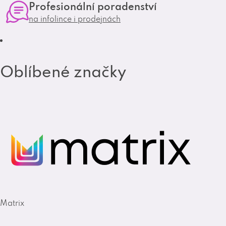
Profesionální poradenství
a
k
na infolince i prodejnách
m
Oblíbené značky
Matrix