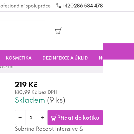
rofesionální spolupráce
286 584 478
Nákupní
košík
KOSMETIKA
DEZINFEKCE A ÚKLID
NOVINKY
S
400 ml
219 Kč
180,99 Kč bez DPH
Skladem
(9 ks)
Přidat do košíku
Subrina Recept Intensive &