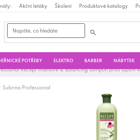
nály:
Akční letáky
Školení
Produktové katalogy
P
EŘNICKÉ POTŘEBY
ELEKTRO
BARBER
NÁBYTEK
fessional Recept Intensive & Balancing šampon proti lupům 
:
Subrina Professional