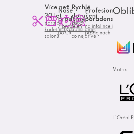
Více než
Rychlé
Oblí
Naše
Profesionální
30 let
doručení
prodejny
poradenství
partner
zboží
7 prodejen
na infolince i
kadeřnických
odesíláme
po ČR
prodejnách
salonů
co nejdříve
Matrix
L'Oréal P