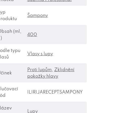
Typ
Šampony
roduktu
bsah (ml,
400
)
odle typu
Vlasy s lupy
lasů
Proti lupům
,
Zklidnění
činek
pokožky hlavy
lučovací
ILIRIJARECEPTSAMPONY
kód
Název
Lupy