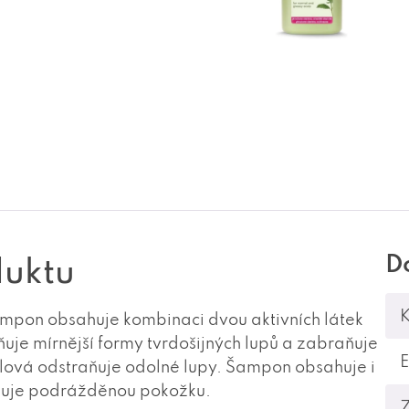
D
duktu
K
šampon
obsahuje kombinaci dvou aktivních látek
aňuje mírnější formy tvrdošijných lupů a zabraňuje
cilová odstraňuje odolné lupy. Šampon obsahuje i
dňuje podrážděnou pokožku.