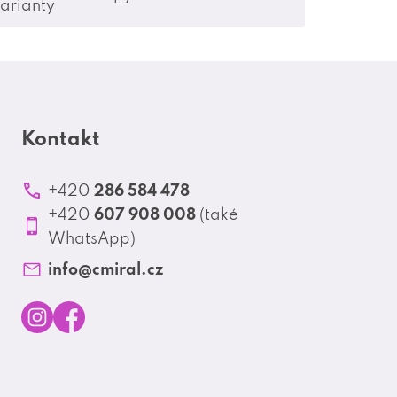
arianty
Kontakt
286 584 478
+420
607 908 008
+420
(také
WhatsApp)
info
@
cmiral.cz
I
F
n
a
s
c