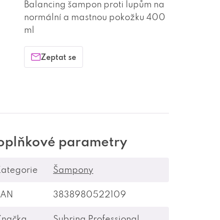
Balancing šampon proti lupům na
normální a mastnou pokožku 400
ml
Zeptat se
oplňkové parametry
ategorie
Šampony
EAN
3838980522109
Značka
Subrina Professional