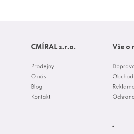
Z
á
CMÍRAL s.r.o.
Vše o
p
a
Prodejny
Doprava
t
O nás
Obchodn
í
Blog
Reklama
Kontakt
Ochrana