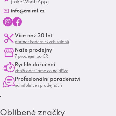
Profesionální spolupráce
(také WhatsApp)
Matrix Club
info
@
cmiral.cz
I
F
Více než 30 let
n
a
partner kadeřnických salonů
s
c
Naše prodejny
t
e
7 prodejen po ČR
a
b
Rychlé doručení
g
o
zboží odesíláme co nejdříve
r
o
Profesionální poradenství
a
k
na infolince i prodejnách
m
Oblíbené značky