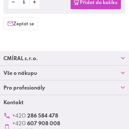
Přidat do košíku
Zeptat se
Z
CMÍRAL s.r.o.
á
Prodejny
Vše o nákupu
p
O nás
Doprava a platba
Pro profesionály
a
Blog
Obchodní podmínky
t
Kontakt
Akční letáky
Kontakt
Reklamace a vrácení zboží
Školení
í
Ochrana osobních údajů
286 584 478
+420
Produktové katalogy
607 908 008
+420