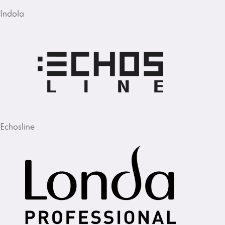
Indola
Echosline