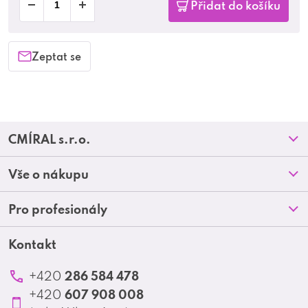
Přidat do košíku
Zeptat se
Z
CMÍRAL s.r.o.
á
Prodejny
Vše o nákupu
p
O nás
Doprava a platba
Pro profesionály
a
Blog
Obchodní podmínky
t
Kontakt
Akční letáky
Kontakt
Reklamace a vrácení zboží
Školení
í
Ochrana osobních údajů
286 584 478
+420
Produktové katalogy
607 908 008
+420