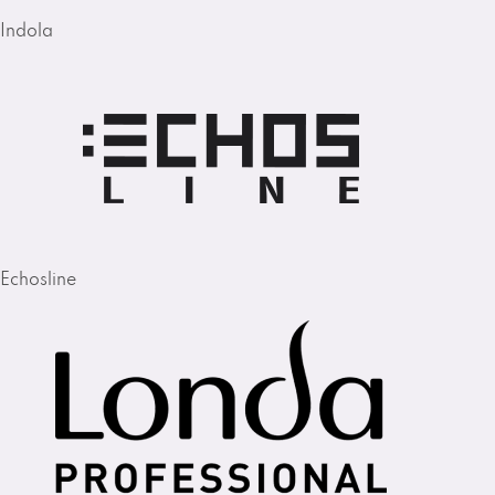
Indola
Echosline