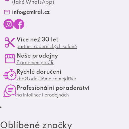
Profesionální spolupráce
(také WhatsApp)
Matrix Club
info
@
cmiral.cz
I
F
Více než 30 let
n
a
partner kadeřnických salonů
s
c
Naše prodejny
t
e
7 prodejen po ČR
a
b
Rychlé doručení
g
o
zboží odesíláme co nejdříve
r
o
Profesionální poradenství
a
k
na infolince i prodejnách
m
Oblíbené značky