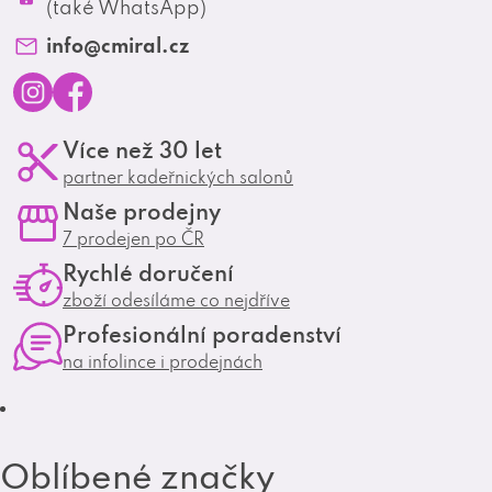
Profesionální spolupráce
(také WhatsApp)
Matrix Club
info
@
cmiral.cz
I
F
Více než 30 let
n
a
partner kadeřnických salonů
s
c
Naše prodejny
t
e
7 prodejen po ČR
a
b
Rychlé doručení
g
o
zboží odesíláme co nejdříve
r
o
Profesionální poradenství
a
k
na infolince i prodejnách
m
Oblíbené značky