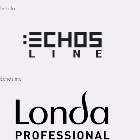
Indola
Echosline