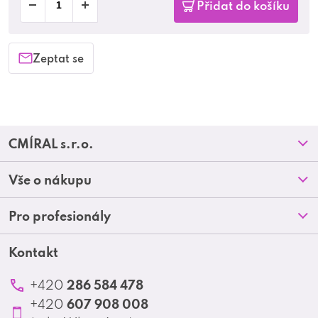
Přidat do košíku
Zeptat se
Z
CMÍRAL s.r.o.
á
Prodejny
Vše o nákupu
p
O nás
Doprava a platba
Pro profesionály
a
Blog
Obchodní podmínky
t
Kontakt
Akční letáky
Kontakt
Reklamace a vrácení zboží
Školení
í
Ochrana osobních údajů
286 584 478
+420
Produktové katalogy
607 908 008
+420