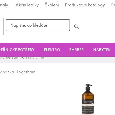
nály:
Akční letáky
Školení
Produktové katalogy
P
EŘNICKÉ POTŘEBY
ELEKTRO
BARBER
NÁBYTEK
Volume šampon 1000 ml
Značka:
Togethair