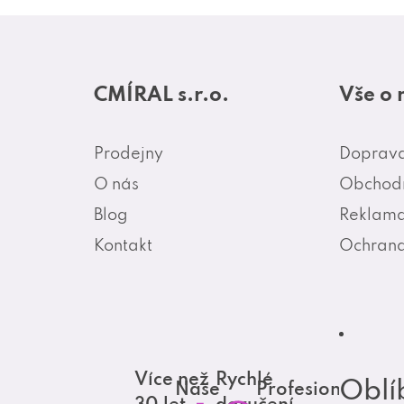
Z
á
CMÍRAL s.r.o.
Vše o
p
a
Prodejny
Doprava
t
O nás
Obchodn
í
Blog
Reklama
Kontakt
Ochrana
Více než
Rychlé
Oblí
Naše
Profesionální
30 let
doručení