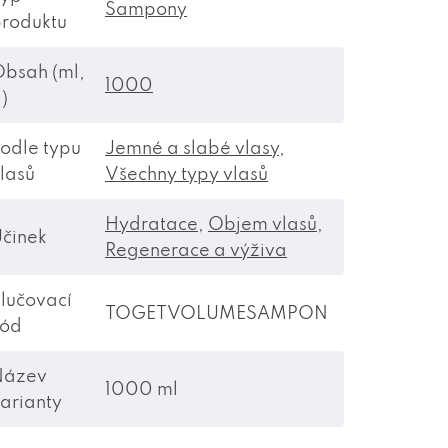
Šampony
roduktu
bsah (ml,
1000
)
odle typu
Jemné a slabé vlasy
,
lasů
Všechny typy vlasů
Hydratace
,
Objem vlasů
,
činek
Regenerace a výživa
lučovací
TOGETVOLUMESAMPON
kód
Název
1000 ml
arianty