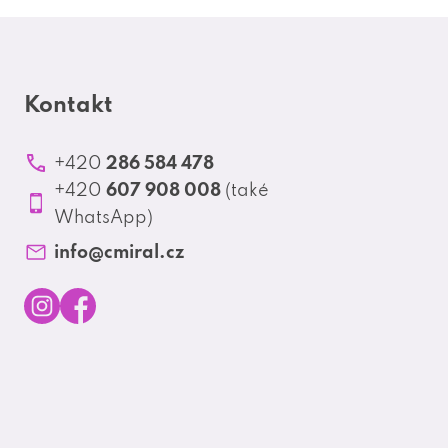
Kontakt
286 584 478
+420
607 908 008
+420
(také
WhatsApp)
info
@
cmiral.cz
I
F
n
a
s
c
t
e