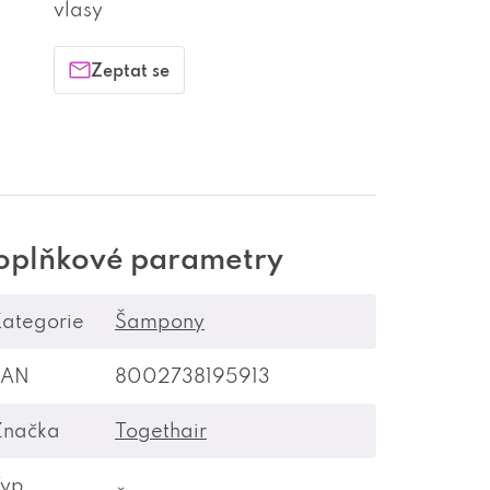
vlasy
Zeptat se
oplňkové parametry
ategorie
Šampony
EAN
8002738195913
Značka
Togethair
Typ