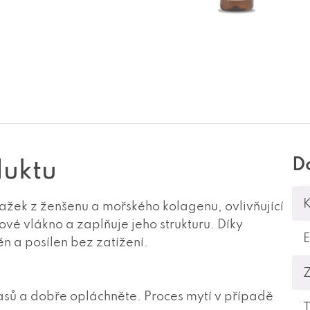
D
duktu
K
žek z ženšenu a mořského kolagenu, ovlivňující
vé vlákno a zaplňuje jeho strukturu. Díky
n a posílen bez zatížení.
asů a dobře opláchněte. Proces mytí v případě