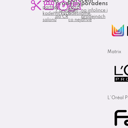
prodejny
poradenství
partner
zboží
7 prodejen
na infolince i
kadeřnických
odesíláme
po ČR
prodejnách
salonů
co nejdříve
Matrix
L'Oréal P