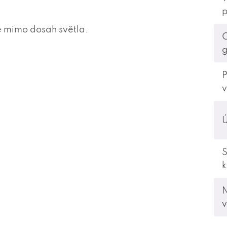
p
 mimo dosah světla.
O
g
P
v
Ú
S
v