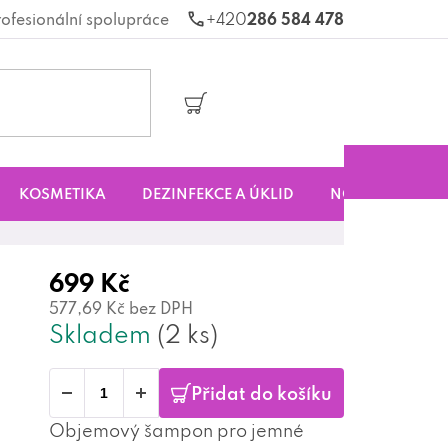
rofesionální spolupráce
286 584 478
Nákupní
košík
KOSMETIKA
DEZINFEKCE A ÚKLID
NOVINKY
S
699 Kč
577,69 Kč bez DPH
Skladem
(2 ks)
Přidat do košíku
Objemový šampon pro jemné