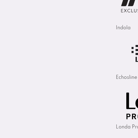
Indola
Echosline
Londa Pro