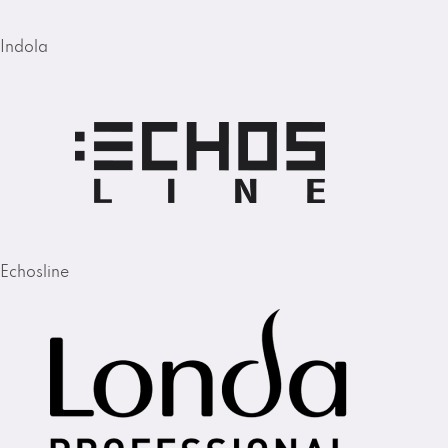
Indola
Echosline