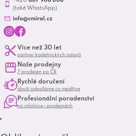
Profesionální spolupráce
(také WhatsApp)
Matrix Club
info
@
cmiral.cz
I
F
Více než 30 let
n
a
partner kadeřnických salonů
s
c
Naše prodejny
t
e
7 prodejen po ČR
a
b
Rychlé doručení
g
o
zboží odesíláme co nejdříve
r
o
Profesionální poradenství
a
k
na infolince i prodejnách
m