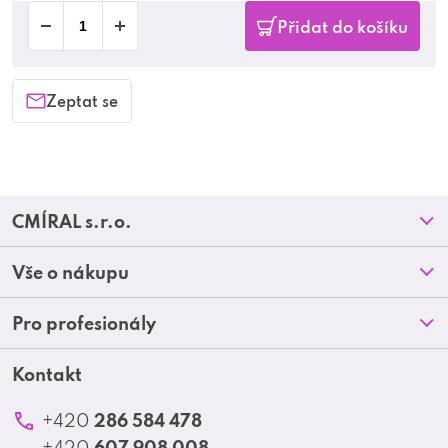
Přidat do košíku
Zeptat se
Z
CMÍRAL s.r.o.
á
Prodejny
Vše o nákupu
p
O nás
Doprava a platba
Pro profesionály
a
Blog
Obchodní podmínky
t
Kontakt
Akční letáky
Kontakt
Reklamace a vrácení zboží
Školení
í
Ochrana osobních údajů
286 584 478
+420
Produktové katalogy
607 908 008
+420