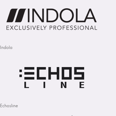
Indola
Echosline