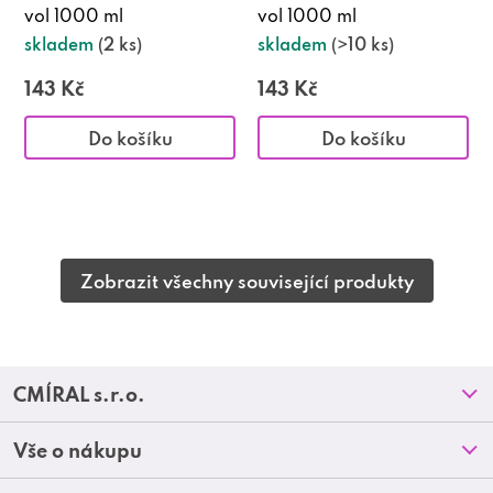
vol 1000 ml
vol 1000 ml
skladem
(2 ks)
skladem
(>10 ks)
143 Kč
143 Kč
Do košíku
Do košíku
Zobrazit všechny související produkty
Z
CMÍRAL s.r.o.
á
Prodejny
Vše o nákupu
p
O nás