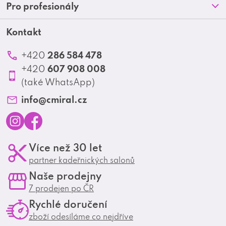
Doprava a platba
Pro profesionály
a
Blog
Obchodní podmínky
t
Kontakt
Akční letáky
Kontakt
Reklamace a vrácení zboží
Školení
í
Ochrana osobních údajů
286 584 478
+420
Produktové katalogy
607 908 008
+420
Profesionální spolupráce
(také WhatsApp)
Matrix Club
info
@
cmiral.cz
I
F
Více než 30 let
n
a
partner kadeřnických salonů
s
c
Naše prodejny
t
e
7 prodejen po ČR
a
b
Rychlé doručení
g
o
zboží odesíláme co nejdříve
r
o