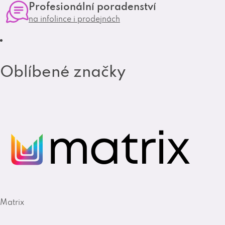
Profesionální poradenství
a
k
na infolince i prodejnách
m
Oblíbené značky
Matrix